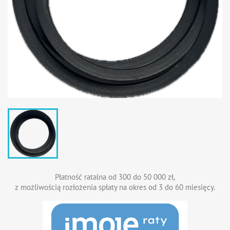
Płatność ratalna od 300 do 50 000 zł,
z możliwością rozłożenia spłaty na okres od 3 do 60 miesięcy.