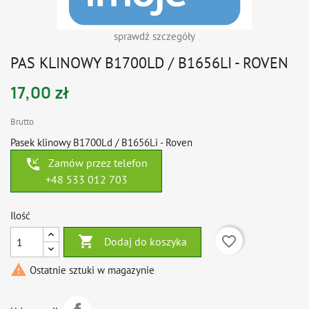
sprawdź szczegóły
PAS KLINOWY B1700LD / B1656LI - ROVEN
17,00 zł
Brutto
Pasek klinowy B1700Ld / B1656Li - Roven
phone_callback
Zamów przez telefon
+48 533 012 703
Ilość

favorite_border
Dodaj do koszyka

Ostatnie sztuki w magazynie