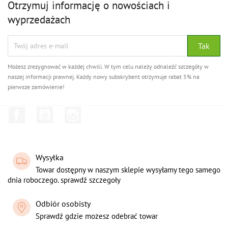
Otrzymuj informację o nowościach i
wyprzedażach
Możesz zrezygnować w każdej chwili. W tym celu należy odnaleźć szczegóły w
naszej informacji prawnej. Każdy nowy subskrybent otrzymuje rabat 5% na
pierwsze zamówienie!
Facebook
YouTube
Instagram
Wysyłka
Towar dostępny w naszym sklepie wysyłamy tego samego
dnia roboczego. sprawdź szczegoły
Odbiór osobisty
Sprawdź gdzie możesz odebrać towar