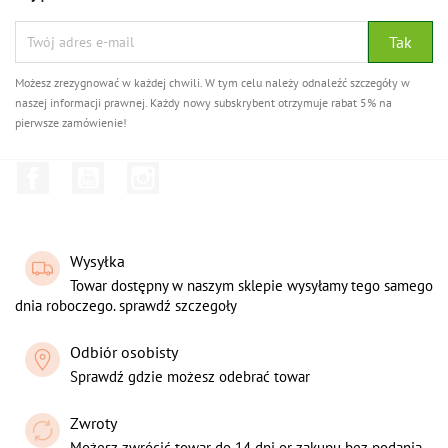
Możesz zrezygnować w każdej chwili. W tym celu należy odnaleźć szczegóły w
naszej informacji prawnej. Każdy nowy subskrybent otrzymuje rabat 5% na
pierwsze zamówienie!
Facebook
YouTube
Instagram
Wysyłka
Towar dostępny w naszym sklepie wysyłamy tego samego
dnia roboczego. sprawdź szczegoły
Odbiór osobisty
Sprawdź gdzie możesz odebrać towar
Zwroty
Możesz zwrócić towar do 14 dni or zakupu bez podania