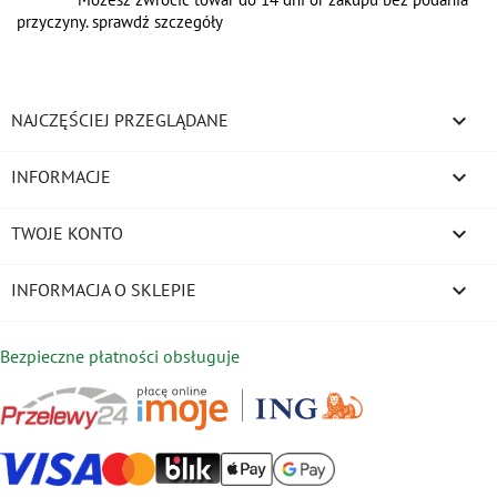
przyczyny. sprawdź szczegóły

NAJCZĘŚCIEJ PRZEGLĄDANE

INFORMACJE

TWOJE KONTO
keyboard_arrow_down
INFORMACJA O SKLEPIE
Bezpieczne płatności obsługuje