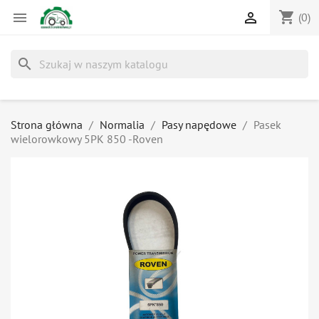
shopping_cart


(0)
search
Strona główna
Normalia
Pasy napędowe
Pasek
wielorowkowy 5PK 850 -Roven