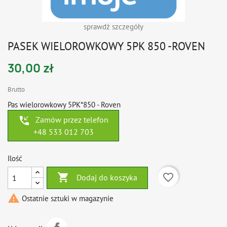
sprawdź szczegóły
PASEK WIELOROWKOWY 5PK 850 -ROVEN
30,00 zł
Brutto
Pas wielorowkowy 5PK*850 - Roven
phone_callback
Zamów przez telefon
+48 533 012 703
Ilość

favorite_border
Dodaj do koszyka

Ostatnie sztuki w magazynie