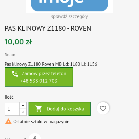
sprawdź szczegóły
PAS KLINOWY Z1180 - ROVEN
10,00 zł
Brutto
Pas klinowy Z1180 Roven MB Ld: 1180 Li: 1156
phone_callback
Zamów przez telefon
+48 533 012 703
Ilość

favorite_border
Dodaj do koszyka

Ostatnie sztuki w magazynie