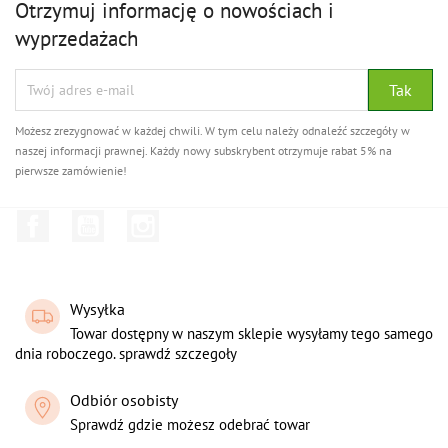
Otrzymuj informację o nowościach i
wyprzedażach
Możesz zrezygnować w każdej chwili. W tym celu należy odnaleźć szczegóły w
naszej informacji prawnej. Każdy nowy subskrybent otrzymuje rabat 5% na
pierwsze zamówienie!
Facebook
YouTube
Instagram
Wysyłka
Towar dostępny w naszym sklepie wysyłamy tego samego
dnia roboczego. sprawdź szczegoły
Odbiór osobisty
Sprawdź gdzie możesz odebrać towar