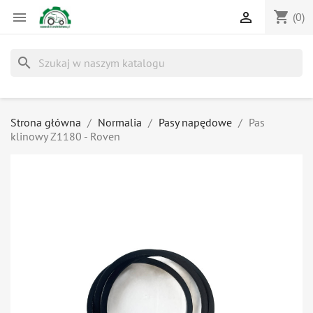
shopping_cart


(0)
search
Strona główna
Normalia
Pasy napędowe
Pas
klinowy Z1180 - Roven