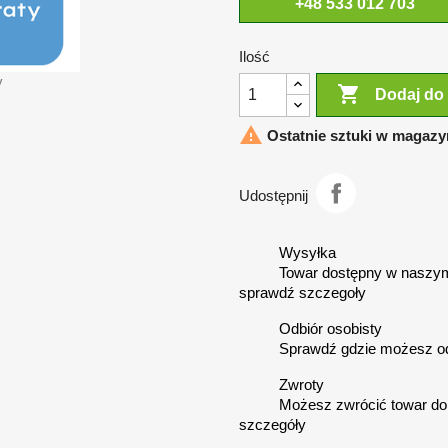
+48 533 012 703
Ilość
y

Dodaj do

Ostatnie sztuki w magazy
Udostępnij
Wysyłka
Towar dostępny w naszym
sprawdź szczegoły
Odbiór osobisty
Sprawdź gdzie możesz o
Zwroty
Możesz zwrócić towar do 
szczegóły