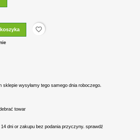
favorite_border
 koszyka
nie
 sklepie wysyłamy tego samego dnia roboczego.
debrać towar
14 dni or zakupu bez podania przyczyny. sprawdź