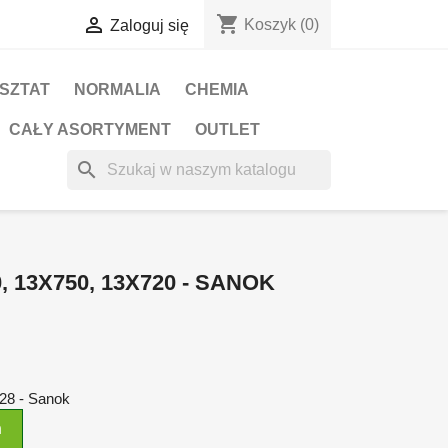
shopping_cart

Koszyk
(0)
Zaloguj się
RSZTAT
NORMALIA
CHEMIA
CAŁY ASORTYMENT
OUTLET
search
 13X750, 13X720 - SANOK
A28 - Sanok
n