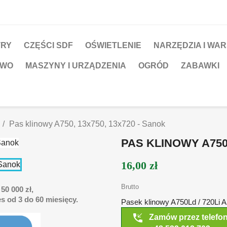
TRY
CZĘŚCI SDF
OŚWIETLENIE
NARZĘDZIA I WA
TWO
MASZYNY I URZĄDZENIA
OGRÓD
ZABAWKI
Pas klinowy A750, 13x750, 13x720 - Sanok
PAS KLINOWY A750,
16,00 zł
Brutto
50 000 zł,
s od 3 do 60 miesięcy.
Pasek klinowy A750Ld / 720Li 
phone_callback
Zamów przez telefo