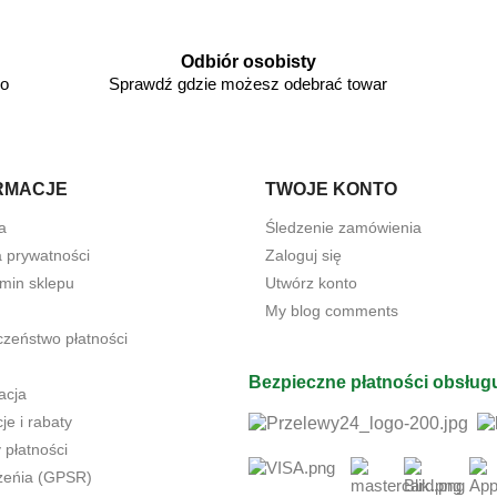
Odbiór osobisty
go
Sprawdź gdzie możesz odebrać towar
RMACJE
TWOJE KONTO
a
Śledzenie zamówienia
a prywatności
Zaloguj się
min sklepu
Utwórz konto
My blog comments
czeństwo płatności
Bezpieczne płatności obsług
acja
e i rabaty
 płatności
żeńia (GPSR)