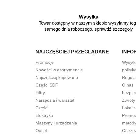
Wysyłka
Towar dostępny w naszym sklepie wysyłamy te
samego dnia roboczego. sprawdź szczegoły
NAJCZĘŚCIEJ PRZEGLĄDANE
INFO
Promocje
Wysyłk
Nowości w asortymencie
polityk
Najczęściej kupowane
Regula
Części SDF
O nas
Filtry
bezpie
Narzędzia i warsztat
Zwroty
Części
Lokaliz
Elektryka
Promocj
Maszyny i urządzenia
metody
Outlet
Ostrze