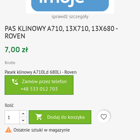
sprawdź szczegóły
PAS KLINOWY A710, 13X710, 13X680 -
ROVEN
7,00 zł
Brutto
Pasek klinowy A710Ld 680Li - Roven
phone_callback
Zamów przez telefon
+48 533 012 703
Ilość

favorite_border
Dodaj do koszyka

Ostatnie sztuki w magazynie