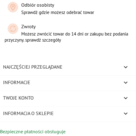
Odbiór osobisty
Sprawdź gdzie możesz odebrać towar
Zwroty
Możesz zwrócić towar do 14 dni or zakupu bez podania
przyczyny. sprawdź szczegóły

NAJCZĘŚCIEJ PRZEGLĄDANE

INFORMACJE

TWOJE KONTO
keyboard_arrow_down
INFORMACJA O SKLEPIE
Bezpieczne płatności obsługuje