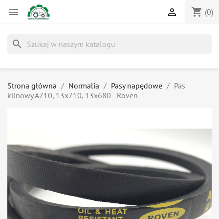
shopping_cart


(0)
search
Strona główna
Normalia
Pasy napędowe
Pas
klinowy A710, 13x710, 13x680 - Roven