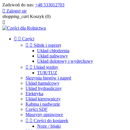
Zadzwoń do nas:
+48 533012703

Zaloguj się
shopping_cart
Koszyk
(0)



Części


Silnik i osprzęt
Układ chłodzenia
Układ paliwowy
Układ dolotowy i wydechowy


Układ jezdny
TUR/TUZ
Skrzynia biegów i napęd
Układ hamulcowy
Układ hydrauliczny
Elektryka
Układ kierowniczy
Kabina i nadwozie
Części SDF
Maszyny uprawowe


Części do kosiarek
Noże / bijaki