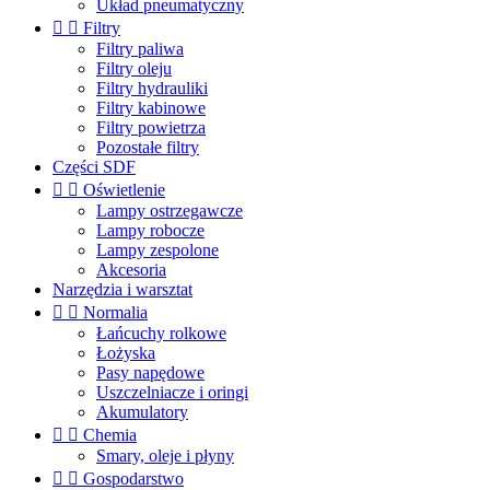
Układ pneumatyczny


Filtry
Filtry paliwa
Filtry oleju
Filtry hydrauliki
Filtry kabinowe
Filtry powietrza
Pozostałe filtry
Części SDF


Oświetlenie
Lampy ostrzegawcze
Lampy robocze
Lampy zespolone
Akcesoria
Narzędzia i warsztat


Normalia
Łańcuchy rolkowe
Łożyska
Pasy napędowe
Uszczelniacze i oringi
Akumulatory


Chemia
Smary, oleje i płyny


Gospodarstwo