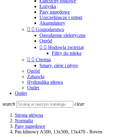
Łańcuchy rolkowe
Łożyska
Pasy napędowe
Uszczelniacze i oringi
Akumulatory


Gospodarstwo
Ogrodzenie elektryczne
Ogród


Hodowla zwierząt
Filtry do mleka


Chemia
Smary, oleje i płyny
Ogród
Zabawki
Hydraulika siłowa
Outlet
Outlet
search
clear
Strona główna
Normalia
Pasy napędowe
Pas klinowy A500, 13x500, 13x470 - Roven