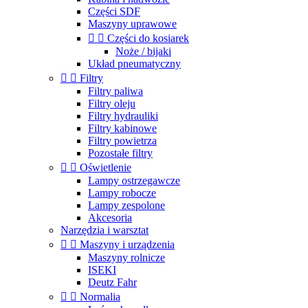
Części SDF
Maszyny uprawowe


Części do kosiarek
Noże / bijaki
Układ pneumatyczny


Filtry
Filtry paliwa
Filtry oleju
Filtry hydrauliki
Filtry kabinowe
Filtry powietrza
Pozostałe filtry


Oświetlenie
Lampy ostrzegawcze
Lampy robocze
Lampy zespolone
Akcesoria
Narzędzia i warsztat


Maszyny i urządzenia
Maszyny rolnicze
ISEKI
Deutz Fahr


Normalia