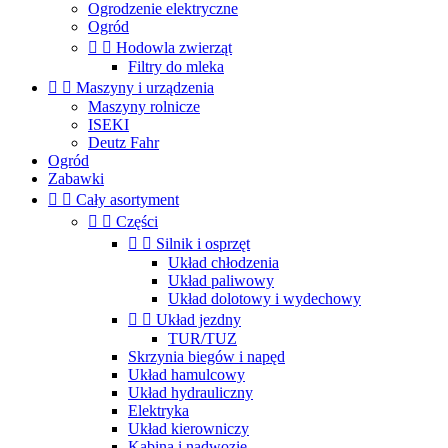
Ogrodzenie elektryczne
Ogród


Hodowla zwierząt
Filtry do mleka


Maszyny i urządzenia
Maszyny rolnicze
ISEKI
Deutz Fahr
Ogród
Zabawki


Cały asortyment


Części


Silnik i osprzęt
Układ chłodzenia
Układ paliwowy
Układ dolotowy i wydechowy


Układ jezdny
TUR/TUZ
Skrzynia biegów i napęd
Układ hamulcowy
Układ hydrauliczny
Elektryka
Układ kierowniczy
Kabina i nadwozie