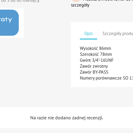
 od 3 do 60 miesięcy.
szczegóły
Opis
Szczegóły prod
Wysokość 86mm
Szerokość 78mm
Gwint 3/4"-16UNF
Zawór zwrotny
Zawór BY-PASS
Numery porównawcze SO 11
Na razie nie dodano żadnej recenzji.