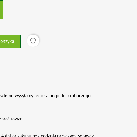
favorite_border
koszyka
sklepie wysyłamy tego samego dnia roboczego.
ebrać towar
4 dni or zakupu bez podania przyczyny. sprawdź