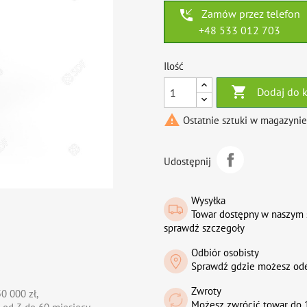
phone_callback
Zamów przez telefon
+48 533 012 703
Ilość

Dodaj do 

Ostatnie sztuki w magazynie
Udostępnij
Wysyłka
Towar dostępny w naszym 
sprawdź szczegoły
Odbiór osobisty
Sprawdź gdzie możesz od
Zwroty
0 000 zł,
Możesz zwrócić towar do 1