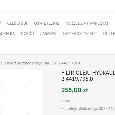
Y
CZĘŚCI SDF
OŚWIETLENIE
NARZĘDZIA I WARSZTAT
ĄDZENIA
OGRÓD
ZABAWKI
CAŁY ASORTYMENT
OUTL
oleju hydraulicznego oryginał SDF 2.4419.795.0
FILTR OLEJU HYDRAU
2.4419.795.0
258,00 zł
Brutto
Filtr oleju silnikowego SDF 011