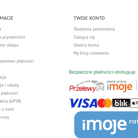
MACJE
TWOJE KONTO
a
Śledzenie zamówienia
a prywatności
Zaloguj się
min sklepu
Utwórz konto
My blog comments
zeństwo płatności
Bezpieczne płatności obsługuje
acja
e i rabaty
płatności
eńia (GPSR)
 z nami
trony