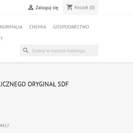
shopping_cart

Koszyk
(0)
Zaloguj się
NORMALIA
CHEMIA
GOSPODARSTWO
ET
search
LICZNEGO ORYGINAŁ SDF
74417