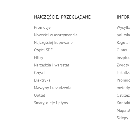
NAJCZĘŚCIEJ PRZEGLĄDANE
INFOR
Promocje
Wysyłk
Nowości w asortymencie
polityk
Najczęściej kupowane
Regula
Części SDF
O nas
Filtry
bezpiec
Narzędzia i warsztat
Zwroty
Części
Lokaliz
Elektryka
Promocj
Maszyny i urządzenia
metody 
Outlet
Ostrzeż
Smary, oleje i płyny
Kontakt
Mapa s
Sklepy