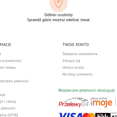
Odbiór osobisty
Sprawdź gdzie możesz odebrać towar
MACJE
TWOJE KONTO
a
Śledzenie zamówienia
a prywatności
Zaloguj się
min sklepu
Utwórz konto
My blog comments
zeństwo płatności
Bezpieczne płatności obsługuje
acja
e i rabaty
płatności
eńia (GPSR)