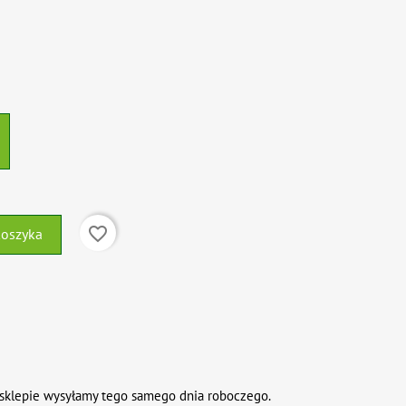
favorite_border
koszyka
sklepie wysyłamy tego samego dnia roboczego.