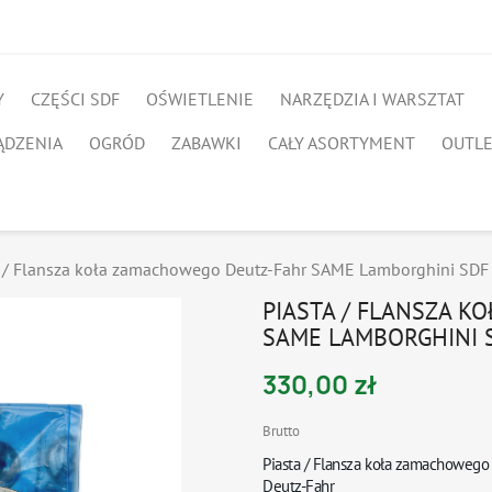
Y
CZĘŚCI SDF
OŚWIETLENIE
NARZĘDZIA I WARSZTAT
ĄDZENIA
OGRÓD
ZABAWKI
CAŁY ASORTYMENT
OUTL
a / Flansza koła zamachowego Deutz-Fahr SAME Lamborghini SDF
PIASTA / FLANSZA 
SAME LAMBORGHINI S
330,00 zł
Brutto
Piasta / Flansza koła zamachowego
Deutz-Fahr