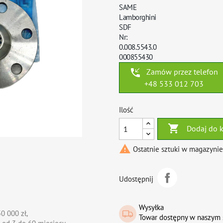
SAME
Lamborghini
SDF
Nr:
0.008.5543.0
000855430
phone_callback
Zamów przez telefon
+48 533 012 703
Ilość

Dodaj do 

Ostatnie sztuki w magazynie
Udostępnij
Wysyłka
0 000 zł,
Towar dostępny w naszym 