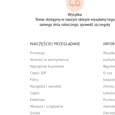
Wysyłka
Towar dostępny w naszym sklepie wysyłamy tego
samego dnia roboczego. sprawdź szczegoły
NAJCZĘŚCIEJ PRZEGLĄDANE
INFOR
Promocje
Wysyłk
Nowości w asortymencie
polityk
Najczęściej kupowane
Regula
Części SDF
O nas
Filtry
bezpiec
Narzędzia i warsztat
Zwroty
Części
Lokaliz
Elektryka
Promocj
Maszyny i urządzenia
metody 
Outlet
Ostrzeż