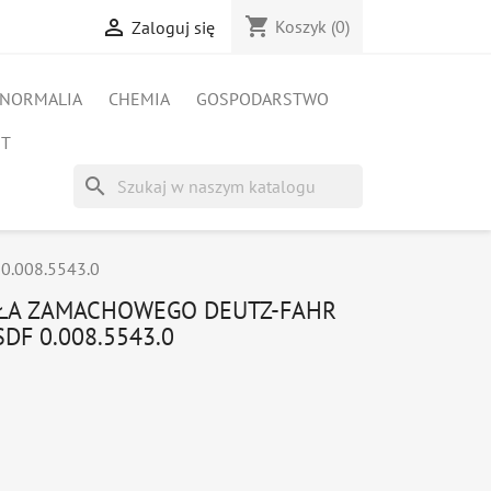
shopping_cart

Koszyk
(0)
Zaloguj się
NORMALIA
CHEMIA
GOSPODARSTWO
ET
search
 0.008.5543.0
KOŁA ZAMACHOWEGO DEUTZ-FAHR
DF 0.008.5543.0