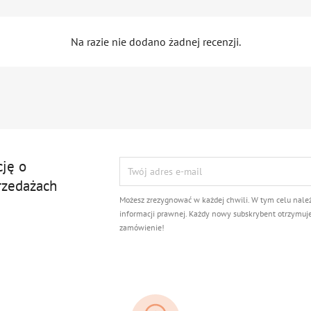
Na razie nie dodano żadnej recenzji.
cję o
rzedażach
Możesz zrezygnować w każdej chwili. W tym celu nale
informacji prawnej. Każdy nowy subskrybent otrzymuj
zamówienie!