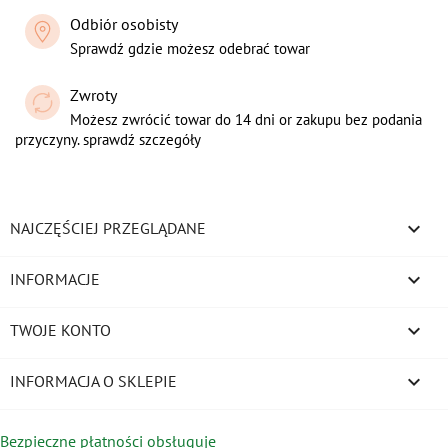
Odbiór osobisty
Sprawdź gdzie możesz odebrać towar
Zwroty
Możesz zwrócić towar do 14 dni or zakupu bez podania
przyczyny. sprawdź szczegóły

NAJCZĘŚCIEJ PRZEGLĄDANE

INFORMACJE

TWOJE KONTO
keyboard_arrow_down
INFORMACJA O SKLEPIE
Bezpieczne płatności obsługuje