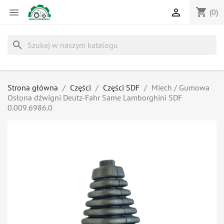
shopping_cart


(0)
search
Strona główna
Części
Części SDF
Miech / Gumowa
Osłona dźwigni Deutz-Fahr Same Lamborghini SDF
0.009.6986.0