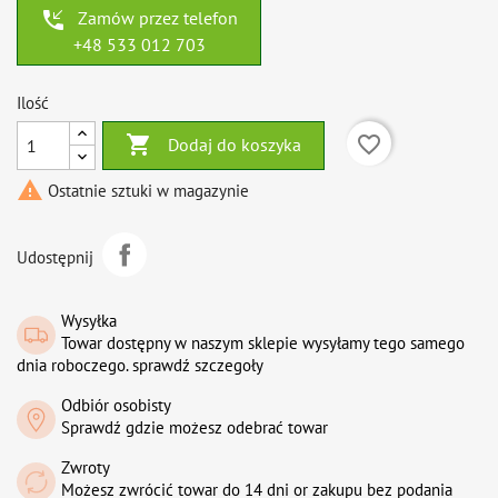
phone_callback
Zamów przez telefon
+48 533 012 703
Ilość

favorite_border
Dodaj do koszyka

Ostatnie sztuki w magazynie
Udostępnij
Wysyłka
Towar dostępny w naszym sklepie wysyłamy tego samego
dnia roboczego. sprawdź szczegoły
Odbiór osobisty
Sprawdź gdzie możesz odebrać towar
Zwroty
Możesz zwrócić towar do 14 dni or zakupu bez podania