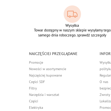
Wysyłka
Towar dostępny w naszym sklepie wysyłamy tego
samego dnia roboczego. sprawdź szczegoły
NAJCZĘŚCIEJ PRZEGLĄDANE
INFOR
Promocje
Wysyłk
Nowości w asortymencie
polityk
Najczęściej kupowane
Regula
Części SDF
O nas
Filtry
bezpiec
Narzędzia i warsztat
Zwroty
Części
Lokaliz
Elektryka
Promocj