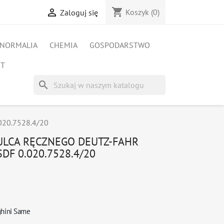
shopping_cart

Koszyk
(0)
Zaloguj się
NORMALIA
CHEMIA
GOSPODARSTWO
ET
search
.020.7528.4/20
ULCA RĘCZNEGO DEUTZ-FAHR
DF 0.020.7528.4/20
ghini Same