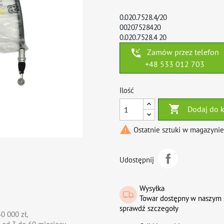
0.020.7528.4/20
00207528420
0.020.7528.4 20
phone_callback
Zamów przez telefon
+48 533 012 703
Ilość

Dodaj do 

Ostatnie sztuki w magazynie
Udostępnij
Wysyłka
Towar dostępny w naszym 
sprawdź szczegoły
0 000 zł,