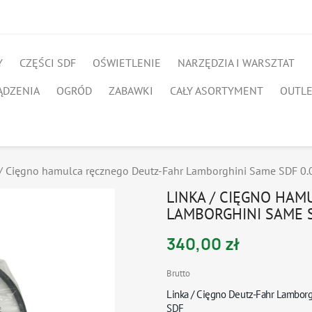
Y
CZĘŚCI SDF
OŚWIETLENIE
NARZĘDZIA I WARSZTAT
ĄDZENIA
OGRÓD
ZABAWKI
CAŁY ASORTYMENT
OUTL
 / Cięgno hamulca ręcznego Deutz-Fahr Lamborghini Same SDF 0
LINKA / CIĘGNO HAM
LAMBORGHINI SAME S
340,00 zł
Brutto
Linka / Cięgno
Deutz-Fahr Lambor
SDF