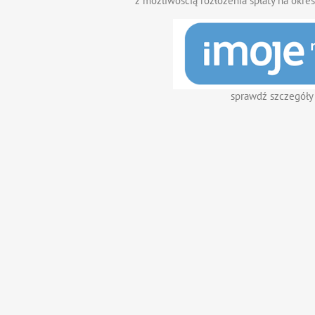
z możliwością rozłożenia spłaty na okres
sprawdź szczegóły