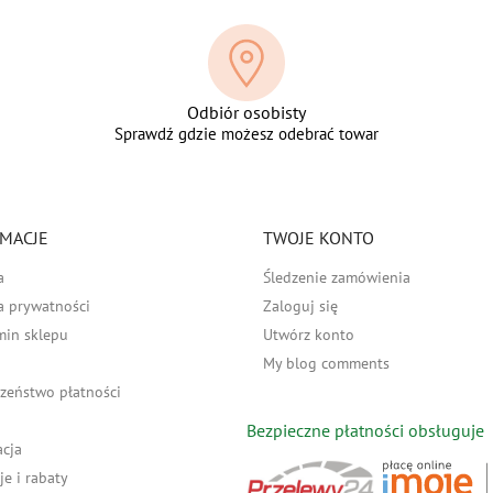
Odbiór osobisty
Sprawdź gdzie możesz odebrać towar
MACJE
TWOJE KONTO
a
Śledzenie zamówienia
a prywatności
Zaloguj się
min sklepu
Utwórz konto
My blog comments
zeństwo płatności
Bezpieczne płatności obsługuje
acja
e i rabaty