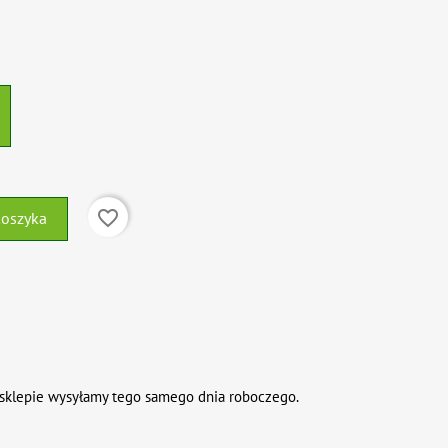
favorite_border
koszyka
sklepie wysyłamy tego samego dnia roboczego.