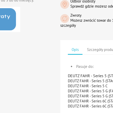
 od 3 do 60 miesięcy.
Odbiór osobisty
Sprawdź gdzie możesz od
Zwroty
Możesz zwrócić towar do 1
szczegóły
Opis
Szczegóły prod
Pasuje do:
DEUTZ FAHR - Series 5 (S
DEUTZ FAHR - Series 5 (STA
DEUTZ FAHR - Series 5 C
DEUTZ FAHR - Series 5 G (
DEUTZ FAHR - Series 5 G (S
DEUTZ FAHR - Series 6C (ST
DEUTZ FAHR - Series 6C (ST