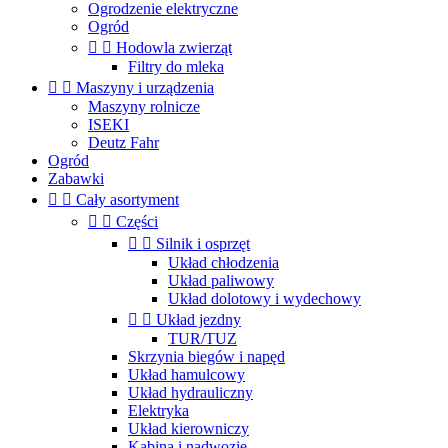
Ogrodzenie elektryczne
Ogród


Hodowla zwierząt
Filtry do mleka


Maszyny i urządzenia
Maszyny rolnicze
ISEKI
Deutz Fahr
Ogród
Zabawki


Cały asortyment


Części


Silnik i osprzęt
Układ chłodzenia
Układ paliwowy
Układ dolotowy i wydechowy


Układ jezdny
TUR/TUZ
Skrzynia biegów i napęd
Układ hamulcowy
Układ hydrauliczny
Elektryka
Układ kierowniczy
Kabina i nadwozie