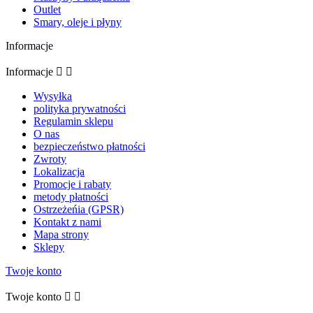
Outlet
Smary, oleje i płyny
Informacje
Informacje


Wysyłka
polityka prywatności
Regulamin sklepu
O nas
bezpieczeństwo płatności
Zwroty
Lokalizacja
Promocje i rabaty
metody płatności
Ostrzeżeńia (GPSR)
Kontakt z nami
Mapa strony
Sklepy
Twoje konto
Twoje konto

