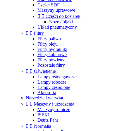
Części SDF
Maszyny uprawowe


Części do kosiarek
Noże / bijaki
Układ pneumatyczny


Filtry
Filtry paliwa
Filtry oleju
Filtry hydrauliki
Filtry kabinowe
Filtry powietrza
Pozostałe filtry


Oświetlenie
Lampy ostrzegawcze
Lampy robocze
Lampy zespolone
Akcesoria
Narzędzia i warsztat


Maszyny i urządzenia
Maszyny rolnicze
ISEKI
Deutz Fahr


Normalia