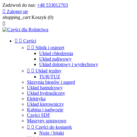
Zadzwoń do nas:
+48 533012703

Zaloguj się
shopping_cart
Koszyk
(0)



Części


Silnik i osprzęt
Układ chłodzenia
Układ paliwowy
Układ dolotowy i wydechowy


Układ jezdny
TUR/TUZ
Skrzynia biegów i napęd
Układ hamulcowy
Układ hydrauliczny
Elektryka
Układ kierowniczy
Kabina i nadwozie
Części SDF
Maszyny uprawowe


Części do kosiarek
Noże / bijaki