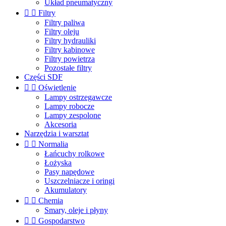
Układ pneumatyczny


Filtry
Filtry paliwa
Filtry oleju
Filtry hydrauliki
Filtry kabinowe
Filtry powietrza
Pozostałe filtry
Części SDF


Oświetlenie
Lampy ostrzegawcze
Lampy robocze
Lampy zespolone
Akcesoria
Narzędzia i warsztat


Normalia
Łańcuchy rolkowe
Łożyska
Pasy napędowe
Uszczelniacze i oringi
Akumulatory


Chemia
Smary, oleje i płyny


Gospodarstwo