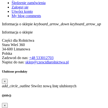
Śledzenie zamówienia
Zaloguj się
Utwórz konto
My blog comments
Informacja o sklepie
keyboard_arrow_down
keyboard_arrow_up
Informacja o sklepie
Części dla Rolnictwa
Stara Wieś 360
34-600 Limanowa
Polska
Zadzwoń do nas:
+48 533012703
Napisz do nas:
sklep@czescidlarolnictwa.pl
Ulubione produkty
×
add_circle_outline
Stwórz nową listę ulubionych
((title))
×