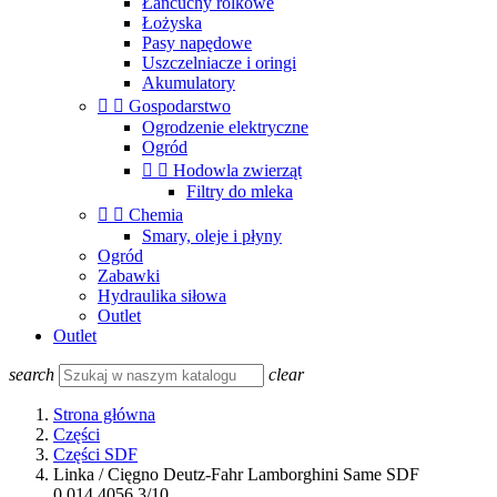
Łańcuchy rolkowe
Łożyska
Pasy napędowe
Uszczelniacze i oringi
Akumulatory


Gospodarstwo
Ogrodzenie elektryczne
Ogród


Hodowla zwierząt
Filtry do mleka


Chemia
Smary, oleje i płyny
Ogród
Zabawki
Hydraulika siłowa
Outlet
Outlet
search
clear
Strona główna
Części
Części SDF
Linka / Cięgno Deutz-Fahr Lamborghini Same SDF
0.014.4056.3/10