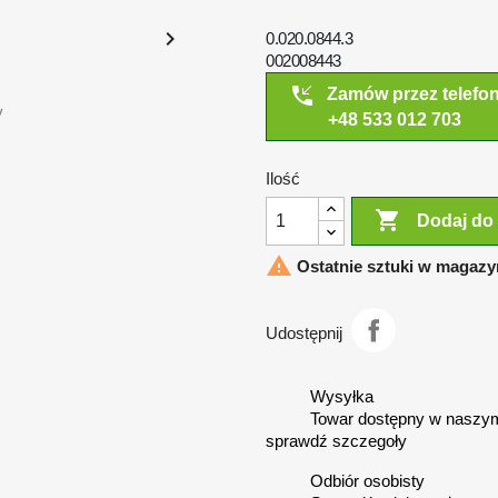

0.020.0844.3
002008443
phone_callback
Zamów przez telefo
y
+48 533 012 703
Ilość

Dodaj do

Ostatnie sztuki w magazy
Udostępnij
Wysyłka
Towar dostępny w naszym
sprawdź szczegoły
Odbiór osobisty