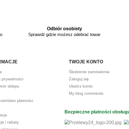
Odbiór osobisty
go
Sprawdź gdzie możesz odebrać towar
RMACJE
TWOJE KONTO
a
Śledzenie zamówienia
a prywatności
Zaloguj się
min sklepu
Utwórz konto
My blog comments
czeństwo płatności
Bezpieczne płatności obsług
acja
e i rabaty