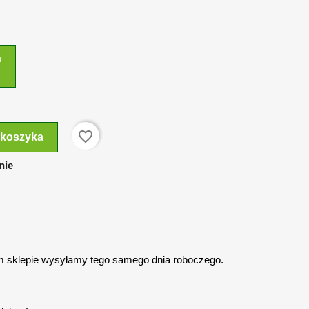
n
favorite_border
 koszyka
nie
 sklepie wysyłamy tego samego dnia roboczego.