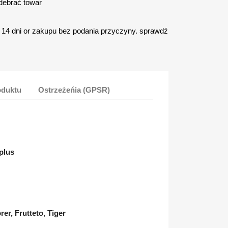
debrać towar
14 dni or zakupu bez podania przyczyny. sprawdź
oduktu
Ostrzeżeńia (GPSR)
plus
,
r, Frutteto, Tiger