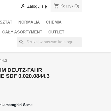
shopping_cart

Koszyk
(0)
Zaloguj się
RSZTAT
NORMALIA
CHEMIA
CAŁY ASORTYMENT
OUTLET
search
44.3
WOM DEUTZ-FAHR
 SDF 0.020.0844.3
r Lamborghini Same