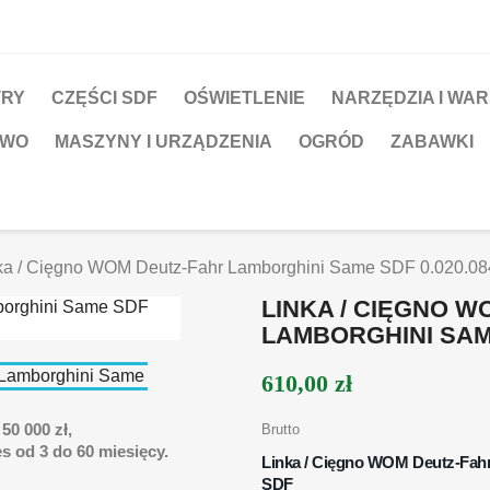
TRY
CZĘŚCI SDF
OŚWIETLENIE
NARZĘDZIA I WA
TWO
MASZYNY I URZĄDZENIA
OGRÓD
ZABAWKI
ka / Cięgno WOM Deutz-Fahr Lamborghini Same SDF 0.020.08
LINKA / CIĘGNO 
LAMBORGHINI SAME
610,00 zł
50 000 zł,
Brutto
s od 3 do 60 miesięcy.
Linka / Cięgno WOM
Deutz-Fah
SDF