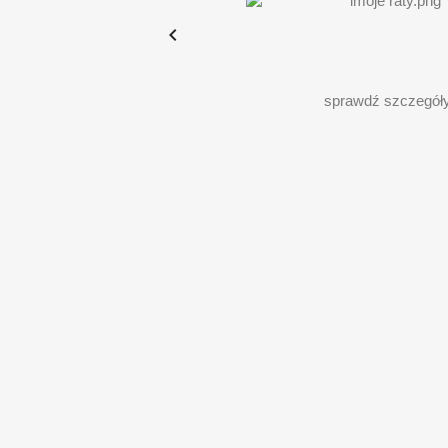

sprawdź szczegół