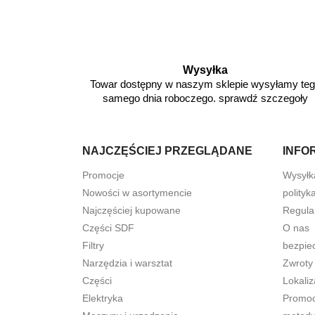
Wysyłka
Towar dostępny w naszym sklepie wysyłamy te
samego dnia roboczego. sprawdź szczegoły
NAJCZĘŚCIEJ PRZEGLĄDANE
INFO
Promocje
Wysyłk
Nowości w asortymencie
polityk
Najczęściej kupowane
Regula
Części SDF
O nas
Filtry
bezpie
Narzędzia i warsztat
Zwroty
Części
Lokaliz
Elektryka
Promocj