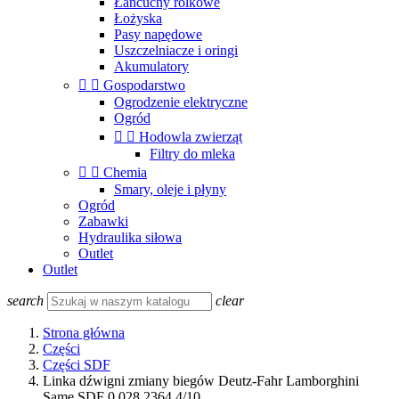
Łańcuchy rolkowe
Łożyska
Pasy napędowe
Uszczelniacze i oringi
Akumulatory


Gospodarstwo
Ogrodzenie elektryczne
Ogród


Hodowla zwierząt
Filtry do mleka


Chemia
Smary, oleje i płyny
Ogród
Zabawki
Hydraulika siłowa
Outlet
Outlet
search
clear
Strona główna
Części
Części SDF
Linka dźwigni zmiany biegów Deutz-Fahr Lamborghini
Same SDF 0.028.2364.4/10