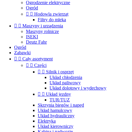
Ogrodzenie elektryczne
Ogród


Hodowla zwierząt
Filtry do mleka


Maszyny i urządzenia
Maszyny rolnicze
ISEKI
Deutz Fahr
Ogród
Zabawki


Cały asortyment


Części


Silnik i osprzęt
Układ chłodzenia
Układ paliwowy
Układ dolotowy i wydechowy


Układ jezdny
TUR/TUZ
Skrzynia biegów i napęd
Układ hamulcowy
Układ hydrauliczny
Elektryka
Układ kierowniczy
Kabina i nadwozie