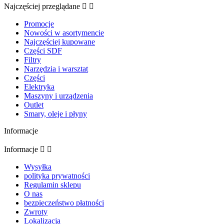
Najczęściej przeglądane


Promocje
Nowości w asortymencie
Najczęściej kupowane
Części SDF
Filtry
Narzędzia i warsztat
Części
Elektryka
Maszyny i urządzenia
Outlet
Smary, oleje i płyny
Informacje
Informacje


Wysyłka
polityka prywatności
Regulamin sklepu
O nas
bezpieczeństwo płatności
Zwroty
Lokalizacja