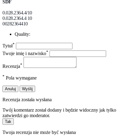
SDF
0.028.2364.4/10
0.028.2364.4 10
00282364410
Quality:
*
Tytuł
*
Twoje imię i nazwisko
*
Recenzja
*
Pola wymagane
Anuluj
Wyślij
Recenzja została wysłana
Twój komentarz został dodany i będzie widoczny jak tylko
zatwierdzi go moderator.
Tak
Twoja recenzja nie może być wysłana