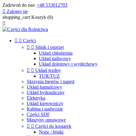
Zadzwoń do nas:
+48 533012703

Zaloguj się
shopping_cart
Koszyk
(0)



Części


Silnik i osprzęt
Układ chłodzenia
Układ paliwowy
Układ dolotowy i wydechowy


Układ jezdny
TUR/TUZ
Skrzynia biegów i napęd
Układ hamulcowy
Układ hydrauliczny
Elektryka
Układ kierowniczy
Kabina i nadwozie
Części SDF
Maszyny uprawowe


Części do kosiarek
Noże / bijaki