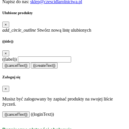
Napisz do nas:
sklep@czescidlarolnictwa.pl
Ulubione produkty
×
add_circle_outline
Stwórz nową listę ulubionych
((title))
×
((label))
((cancelText))
((createText))
Zaloguj się
×
Musisz być zalogowany by zapisać produkty na swojej liście
życzeń.
((loginText))
((cancelText))