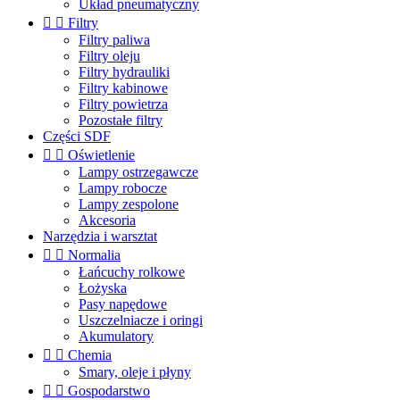
Układ pneumatyczny


Filtry
Filtry paliwa
Filtry oleju
Filtry hydrauliki
Filtry kabinowe
Filtry powietrza
Pozostałe filtry
Części SDF


Oświetlenie
Lampy ostrzegawcze
Lampy robocze
Lampy zespolone
Akcesoria
Narzędzia i warsztat


Normalia
Łańcuchy rolkowe
Łożyska
Pasy napędowe
Uszczelniacze i oringi
Akumulatory


Chemia
Smary, oleje i płyny


Gospodarstwo