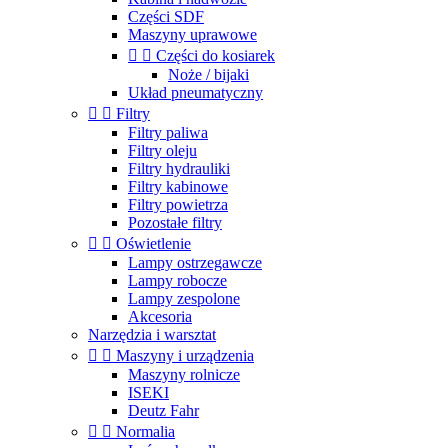
Części SDF
Maszyny uprawowe


Części do kosiarek
Noże / bijaki
Układ pneumatyczny


Filtry
Filtry paliwa
Filtry oleju
Filtry hydrauliki
Filtry kabinowe
Filtry powietrza
Pozostałe filtry


Oświetlenie
Lampy ostrzegawcze
Lampy robocze
Lampy zespolone
Akcesoria
Narzędzia i warsztat


Maszyny i urządzenia
Maszyny rolnicze
ISEKI
Deutz Fahr


Normalia