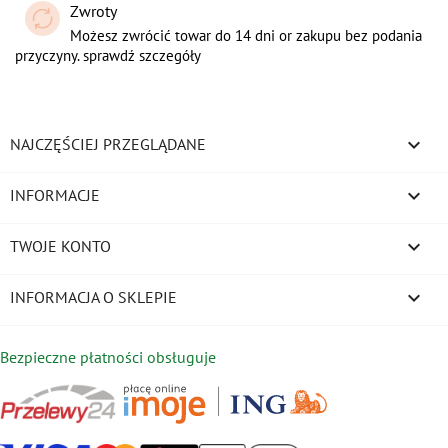
Zwroty
Możesz zwrócić towar do 14 dni or zakupu bez podania
przyczyny. sprawdź szczegóły

NAJCZĘŚCIEJ PRZEGLĄDANE

INFORMACJE

TWOJE KONTO
keyboard_arrow_down
INFORMACJA O SKLEPIE
Bezpieczne płatności obsługuje