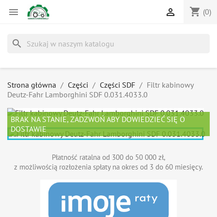
shopping_cart


(0)
search
Strona główna
Części
Części SDF
Filtr kabinowy
Deutz-Fahr Lamborghini SDF 0.031.4033.0
BRAK NA STANIE, ZADZWOŃ ABY DOWIEDZIEĆ SIĘ O
DOSTAWIE
Płatność ratalna od 300 do 50 000 zł,
z możliwością rozłożenia spłaty na okres od 3 do 60 miesięcy.