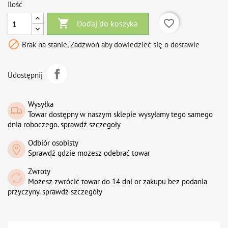
Ilość

favorite_border
Dodaj do koszyka

Brak na stanie, Zadzwoń aby dowiedzieć się o dostawie
Udostępnij
Wysyłka
Towar dostępny w naszym sklepie wysyłamy tego samego
dnia roboczego. sprawdź szczegoły
Odbiór osobisty
Sprawdź gdzie możesz odebrać towar
Zwroty
Możesz zwrócić towar do 14 dni or zakupu bez podania
przyczyny. sprawdź szczegóły