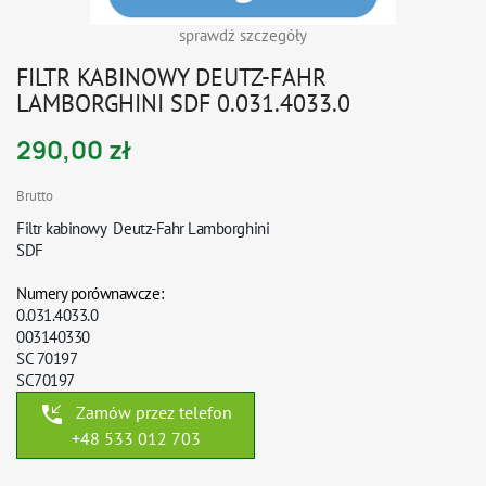
sprawdź szczegóły
FILTR KABINOWY DEUTZ-FAHR
LAMBORGHINI SDF 0.031.4033.0
290,00 zł
Brutto
Filtr kabinowy Deutz-Fahr Lamborghini
SDF
Numery porównawcze:
0.031.4033.0
003140330
SC 70197
SC70197
phone_callback
Zamów przez telefon
+48 533 012 703