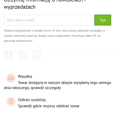
wyprzedażach
Możesz zrezygnować w każdej chwili. W tym celu należy odnaleźć szczegóły w
naszej informacji prawnej. Każdy nowy subskrybent otrzymuje rabat 5% na
pierwsze zamówienie!
Facebook
YouTube
Instagram
Wysyłka
Towar dostępny w naszym sklepie wysyłamy tego samego
dnia roboczego. sprawdź szczegoły
Odbiór osobisty
Sprawdź gdzie możesz odebrać towar