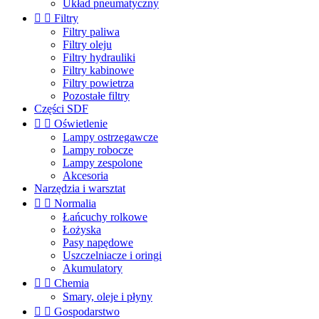
Układ pneumatyczny


Filtry
Filtry paliwa
Filtry oleju
Filtry hydrauliki
Filtry kabinowe
Filtry powietrza
Pozostałe filtry
Części SDF


Oświetlenie
Lampy ostrzegawcze
Lampy robocze
Lampy zespolone
Akcesoria
Narzędzia i warsztat


Normalia
Łańcuchy rolkowe
Łożyska
Pasy napędowe
Uszczelniacze i oringi
Akumulatory


Chemia
Smary, oleje i płyny


Gospodarstwo