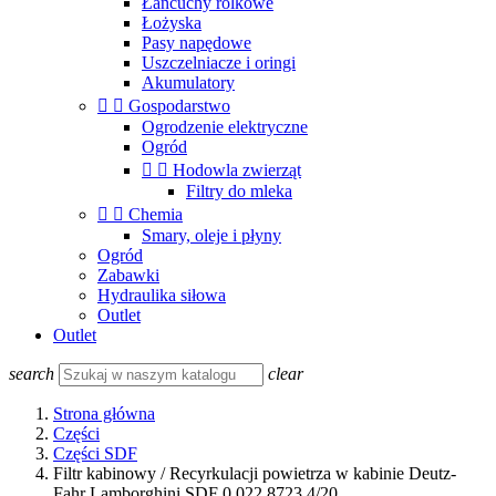
Łańcuchy rolkowe
Łożyska
Pasy napędowe
Uszczelniacze i oringi
Akumulatory


Gospodarstwo
Ogrodzenie elektryczne
Ogród


Hodowla zwierząt
Filtry do mleka


Chemia
Smary, oleje i płyny
Ogród
Zabawki
Hydraulika siłowa
Outlet
Outlet
search
clear
Strona główna
Części
Części SDF
Filtr kabinowy / Recyrkulacji powietrza w kabinie Deutz-
Fahr Lamborghini SDF 0.022.8723.4/20