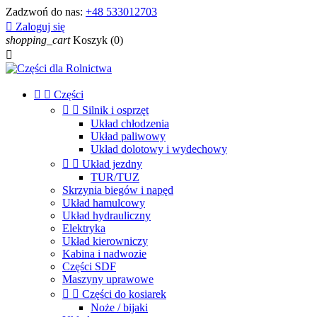
Zadzwoń do nas:
+48 533012703

Zaloguj się
shopping_cart
Koszyk
(0)



Części


Silnik i osprzęt
Układ chłodzenia
Układ paliwowy
Układ dolotowy i wydechowy


Układ jezdny
TUR/TUZ
Skrzynia biegów i napęd
Układ hamulcowy
Układ hydrauliczny
Elektryka
Układ kierowniczy
Kabina i nadwozie
Części SDF
Maszyny uprawowe


Części do kosiarek
Noże / bijaki