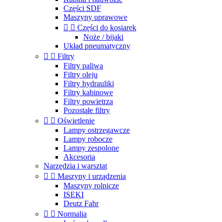
Części SDF
Maszyny uprawowe


Części do kosiarek
Noże / bijaki
Układ pneumatyczny


Filtry
Filtry paliwa
Filtry oleju
Filtry hydrauliki
Filtry kabinowe
Filtry powietrza
Pozostałe filtry


Oświetlenie
Lampy ostrzegawcze
Lampy robocze
Lampy zespolone
Akcesoria
Narzędzia i warsztat


Maszyny i urządzenia
Maszyny rolnicze
ISEKI
Deutz Fahr


Normalia