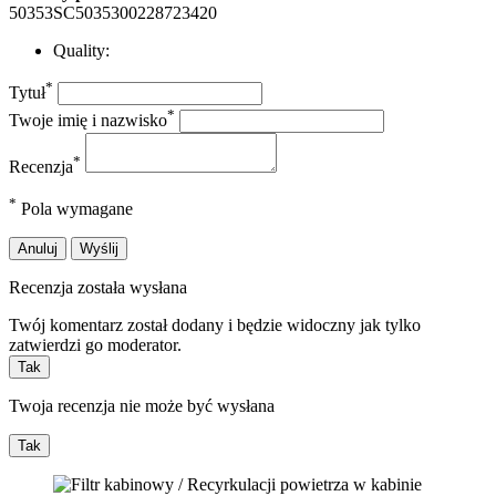
50353SC5035300228723420
Quality:
*
Tytuł
*
Twoje imię i nazwisko
*
Recenzja
*
Pola wymagane
Anuluj
Wyślij
Recenzja została wysłana
Twój komentarz został dodany i będzie widoczny jak tylko
zatwierdzi go moderator.
Tak
Twoja recenzja nie może być wysłana
Tak