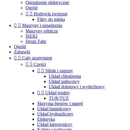
Ogrodzenie elektryczne
Ogród


Hodowla zwierząt
Filtry do mleka


Maszyny i urządzenia
Maszyny rolnicze
ISEKI
Deutz Fahr
Ogród
Zabawki


Cały asortyment


Części


Silnik i osprzęt
Układ chłodzenia
Układ paliwowy
Układ dolotowy i wydechowy


Układ jezdny
TUR/TUZ
Skrzynia biegów i napęd
Układ hamulcowy
Układ hydrauliczny
Elektryka
Układ kierowniczy
Kabina i nadwozie