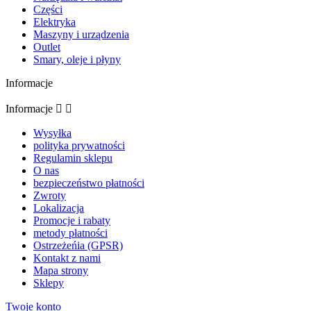
Części
Elektryka
Maszyny i urządzenia
Outlet
Smary, oleje i płyny
Informacje
Informacje


Wysyłka
polityka prywatności
Regulamin sklepu
O nas
bezpieczeństwo płatności
Zwroty
Lokalizacja
Promocje i rabaty
metody płatności
Ostrzeżeńia (GPSR)
Kontakt z nami
Mapa strony
Sklepy
Twoje konto