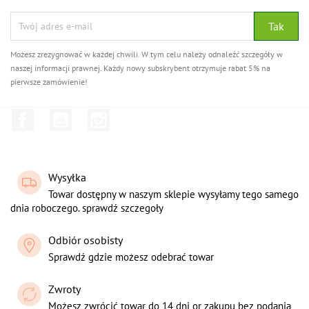
Możesz zrezygnować w każdej chwili. W tym celu należy odnaleźć szczegóły w
naszej informacji prawnej. Każdy nowy subskrybent otrzymuje rabat 5% na
pierwsze zamówienie!
Facebook
YouTube
Instagram
Wysyłka
Towar dostępny w naszym sklepie wysyłamy tego samego
dnia roboczego. sprawdź szczegoły
Odbiór osobisty
Sprawdź gdzie możesz odebrać towar
Zwroty
Możesz zwrócić towar do 14 dni or zakupu bez podania