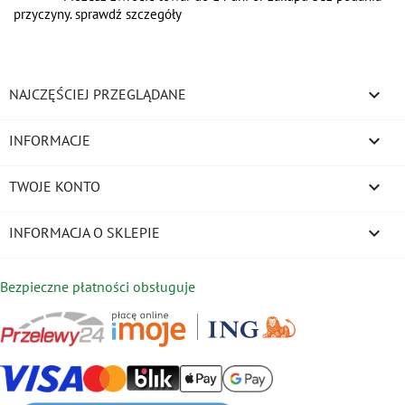
przyczyny. sprawdź szczegóły

NAJCZĘŚCIEJ PRZEGLĄDANE

INFORMACJE

TWOJE KONTO
keyboard_arrow_down
INFORMACJA O SKLEPIE
Bezpieczne płatności obsługuje