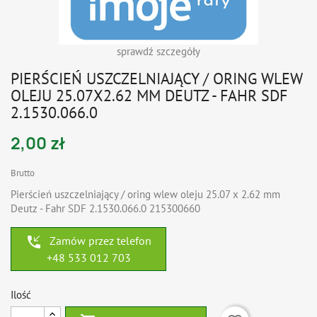
sprawdź szczegóły
PIERŚCIEŃ USZCZELNIAJĄCY / ORING WLEW
OLEJU 25.07X2.62 MM DEUTZ - FAHR SDF
2.1530.066.0
2,00 zł
Brutto
Pierścień uszczelniający / oring wlew oleju 25.07 x 2.62 mm
Deutz - Fahr SDF 2.1530.066.0 215300660
phone_callback
Zamów przez telefon
+48 533 012 703
Ilość