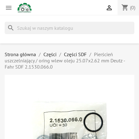
shopping_cart


(0)
search
Strona główna
Części
Części SDF
Pierścień
uszczelniający / oring wlew oleju 25.07x2.62 mm Deutz -
Fahr SDF 2.1530.066.0