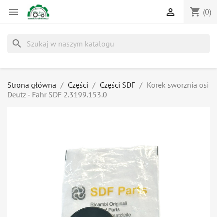
shopping_cart


(0)
search
Strona główna
Części
Części SDF
Korek sworznia osi
Deutz - Fahr SDF 2.3199.153.0