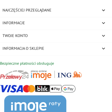

NAJCZĘŚCIEJ PRZEGLĄDANE

INFORMACJE

TWOJE KONTO
keyboard_arrow_down
INFORMACJA O SKLEPIE
Bezpieczne płatności obsługuje