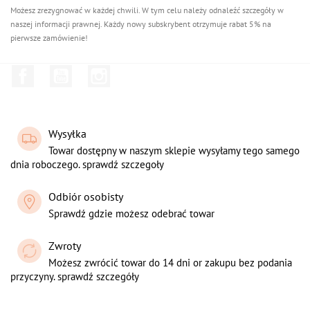
Możesz zrezygnować w każdej chwili. W tym celu należy odnaleźć szczegóły w
naszej informacji prawnej. Każdy nowy subskrybent otrzymuje rabat 5% na
pierwsze zamówienie!
Facebook
YouTube
Instagram
Wysyłka
Towar dostępny w naszym sklepie wysyłamy tego samego
dnia roboczego. sprawdź szczegoły
Odbiór osobisty
Sprawdź gdzie możesz odebrać towar
Zwroty
Możesz zwrócić towar do 14 dni or zakupu bez podania
przyczyny. sprawdź szczegóły