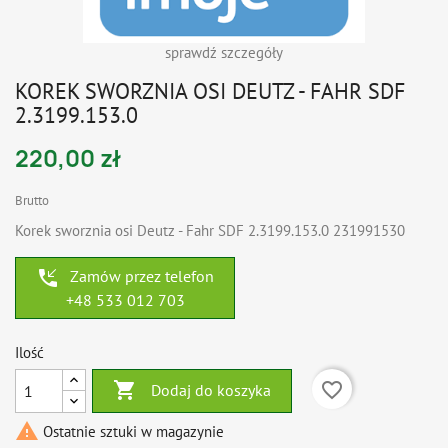
sprawdź szczegóły
KOREK SWORZNIA OSI DEUTZ - FAHR SDF
2.3199.153.0
220,00 zł
Brutto
Korek sworznia osi Deutz - Fahr SDF 2.3199.153.0 231991530
phone_callback
Zamów przez telefon
+48 533 012 703
Ilość

favorite_border
Dodaj do koszyka

Ostatnie sztuki w magazynie