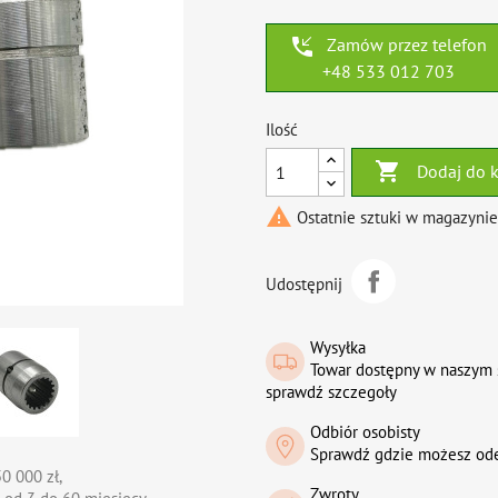
phone_callback
Zamów przez telefon
+48 533 012 703
Ilość

Dodaj do 

Ostatnie sztuki w magazynie
Udostępnij
Wysyłka
Towar dostępny w naszym 
sprawdź szczegoły
Odbiór osobisty
Sprawdź gdzie możesz od
0 000 zł,
Zwroty