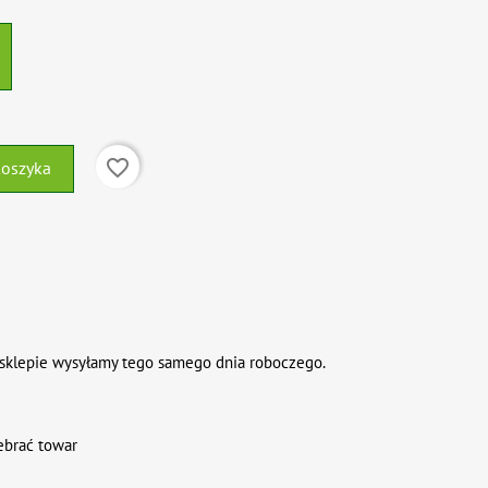
favorite_border
koszyka
sklepie wysyłamy tego samego dnia roboczego.
ebrać towar