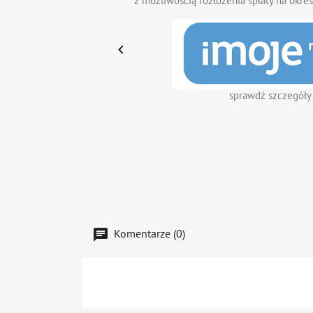
z możliwością rozłożenia spłaty na okres

sprawdź szczegóły
Komentarze (0)