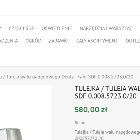
Y
CZĘŚCI SDF
OŚWIETLENIE
NARZĘDZIA I WARSZTAT
ĄDZENIA
OGRÓD
ZABAWKI
CAŁY ASORTYMENT
OUTL
ka / Tuleja wału napędowego Deutz - Fahr SDF 0.008.5723.0/20
TULEJKA / TULEJA W
SDF 0.008.5723.0/20
580,00 zł
Brutto
Tulejka / Tuleja wału napędoweg
000857230 20