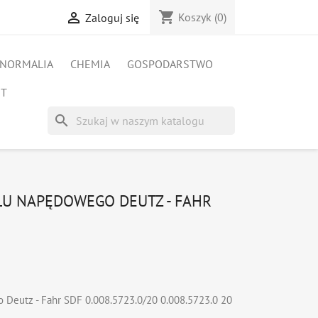
shopping_cart

Koszyk
(0)
Zaloguj się
NORMALIA
CHEMIA
GOSPODARSTWO
ET
search
AŁU NAPĘDOWEGO DEUTZ - FAHR
o Deutz - Fahr SDF 0.008.5723.0/20 0.008.5723.0 20