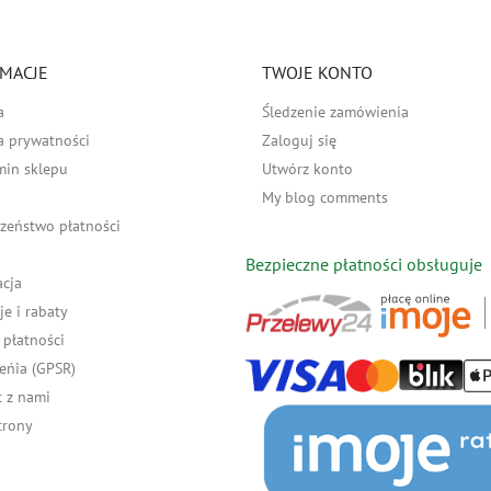
MACJE
TWOJE KONTO
a
Śledzenie zamówienia
a prywatności
Zaloguj się
min sklepu
Utwórz konto
My blog comments
zeństwo płatności
Bezpieczne płatności obsługuje
acja
e i rabaty
płatności
eńia (GPSR)
 z nami
trony