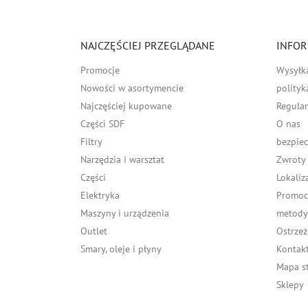
NAJCZĘŚCIEJ PRZEGLĄDANE
INFOR
Promocje
Wysyłk
Nowości w asortymencie
polityk
Najczęściej kupowane
Regula
Części SDF
O nas
Filtry
bezpiec
Narzędzia i warsztat
Zwroty
Części
Lokaliz
Elektryka
Promocj
Maszyny i urządzenia
metody 
Outlet
Ostrzeż
Smary, oleje i płyny
Kontakt
Mapa s
Sklepy