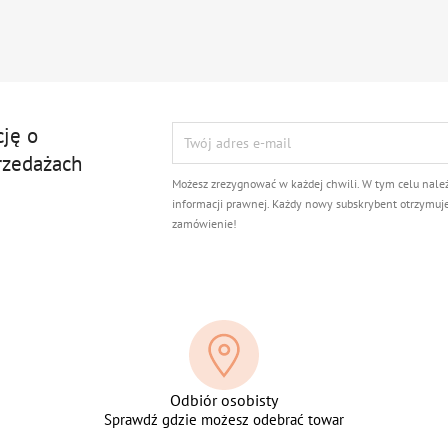
cję o
rzedażach
Możesz zrezygnować w każdej chwili. W tym celu nale
informacji prawnej. Każdy nowy subskrybent otrzymuj
zamówienie!
Odbiór osobisty
Sprawdź gdzie możesz odebrać towar