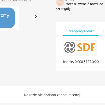
 od 3 do 60 miesięcy.
Możesz zwrócić towar do 1
szczegóły

Szczegóły produktu
O
Indeks
0.008.5723.0/20
Na razie nie dodano żadnej recenzji.