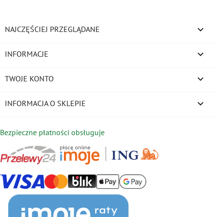

NAJCZĘŚCIEJ PRZEGLĄDANE

INFORMACJE

TWOJE KONTO
keyboard_arrow_down
INFORMACJA O SKLEPIE
Bezpieczne płatności obsługuje