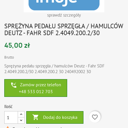
sprawdź szczegóły
SPRĘŻYNA PEDAŁU SPRZĘGŁA / HAMULCÓW
DEUTZ - FAHR SDF 2.4049.200.2/30
45,00 zł
Brutto
Sprężyna pedału sprzęgła / hamulców Deutz - Fahr SDF
2.4049.200.2/30 2.4049.200.2 30 240492002 30
phone_callback
Zamów przez telefon
+48 533 012 703
Ilość

favorite_border
Dodaj do koszyka