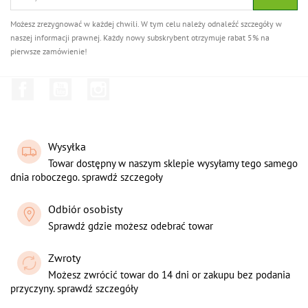
Możesz zrezygnować w każdej chwili. W tym celu należy odnaleźć szczegóły w
naszej informacji prawnej. Każdy nowy subskrybent otrzymuje rabat 5% na
pierwsze zamówienie!
Facebook
YouTube
Instagram
Wysyłka
Towar dostępny w naszym sklepie wysyłamy tego samego
dnia roboczego. sprawdź szczegoły
Odbiór osobisty
Sprawdź gdzie możesz odebrać towar
Zwroty
Możesz zwrócić towar do 14 dni or zakupu bez podania
przyczyny. sprawdź szczegóły