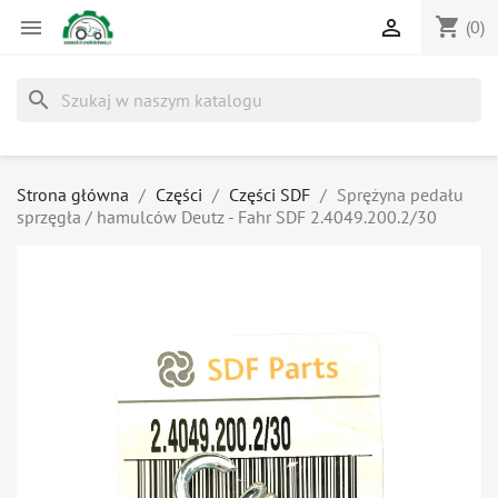
shopping_cart


(0)
search
Strona główna
Części
Części SDF
Sprężyna pedału
sprzęgła / hamulców Deutz - Fahr SDF 2.4049.200.2/30