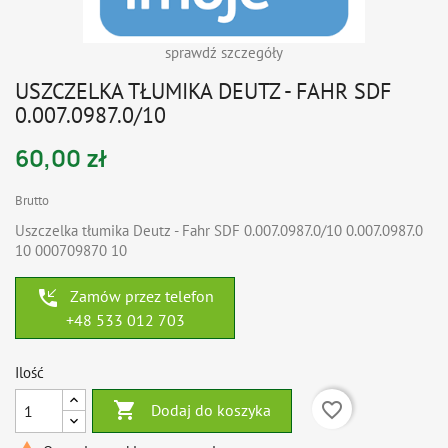
sprawdź szczegóły
USZCZELKA TŁUMIKA DEUTZ - FAHR SDF
0.007.0987.0/10
60,00 zł
Brutto
Uszczelka tłumika Deutz - Fahr SDF 0.007.0987.0/10 0.007.0987.0
10 000709870 10
phone_callback
Zamów przez telefon
+48 533 012 703
Ilość

favorite_border
Dodaj do koszyka