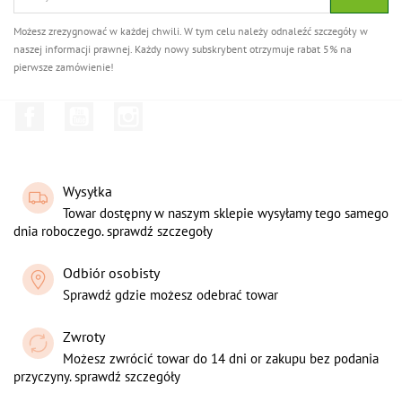
Możesz zrezygnować w każdej chwili. W tym celu należy odnaleźć szczegóły w
naszej informacji prawnej. Każdy nowy subskrybent otrzymuje rabat 5% na
pierwsze zamówienie!
Facebook
YouTube
Instagram
Wysyłka
Towar dostępny w naszym sklepie wysyłamy tego samego
dnia roboczego. sprawdź szczegoły
Odbiór osobisty
Sprawdź gdzie możesz odebrać towar
Zwroty
Możesz zwrócić towar do 14 dni or zakupu bez podania
przyczyny. sprawdź szczegóły