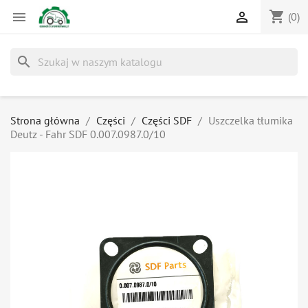
shopping_cart


(0)
search
Strona główna
Części
Części SDF
Uszczelka tłumika
Deutz - Fahr SDF 0.007.0987.0/10