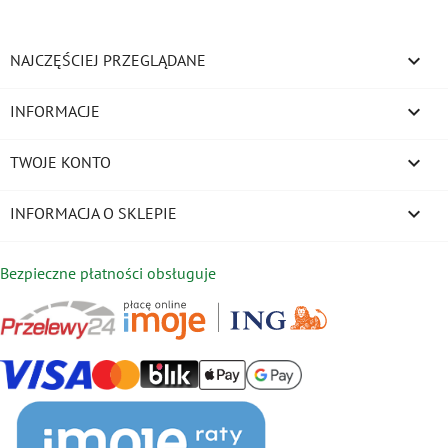

NAJCZĘŚCIEJ PRZEGLĄDANE

INFORMACJE

TWOJE KONTO
keyboard_arrow_down
INFORMACJA O SKLEPIE
Bezpieczne płatności obsługuje