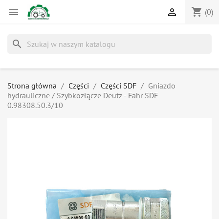
shopping_cart


(0)
search
Strona główna
Części
Części SDF
Gniazdo
hydrauliczne / Szybkozłącze Deutz - Fahr SDF
0.98308.50.3/10