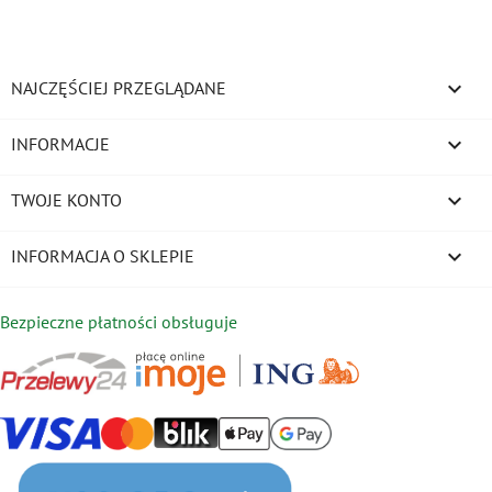

NAJCZĘŚCIEJ PRZEGLĄDANE

INFORMACJE

TWOJE KONTO
keyboard_arrow_down
INFORMACJA O SKLEPIE
Bezpieczne płatności obsługuje