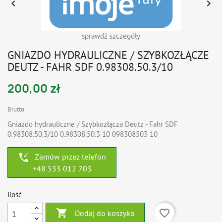


sprawdź szczegóły
GNIAZDO HYDRAULICZNE / SZYBKOZŁĄCZE
DEUTZ - FAHR SDF 0.98308.50.3/10
200,00 zł
Brutto
Gniazdo hydrauliczne / Szybkozłącza Deutz - Fahr SDF
0.98308.50.3/10 0.98308.50.3 10 098308503 10
phone_callback
Zamów przez telefon
+48 533 012 703
Ilość

favorite_border
Dodaj do koszyka