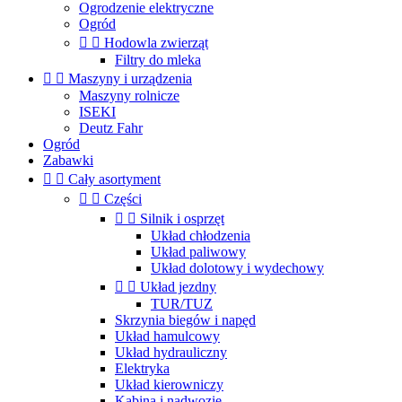
Ogrodzenie elektryczne
Ogród


Hodowla zwierząt
Filtry do mleka


Maszyny i urządzenia
Maszyny rolnicze
ISEKI
Deutz Fahr
Ogród
Zabawki


Cały asortyment


Części


Silnik i osprzęt
Układ chłodzenia
Układ paliwowy
Układ dolotowy i wydechowy


Układ jezdny
TUR/TUZ
Skrzynia biegów i napęd
Układ hamulcowy
Układ hydrauliczny
Elektryka
Układ kierowniczy
Kabina i nadwozie