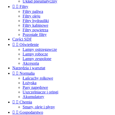
Układ pneumatyczny


Filtry
Filtry paliwa
Filtry oleju
Filtry hydrauliki
Filtry kabinowe
Filtry powietrza
Pozostałe filtry
Części SDF


Oświetlenie
Lampy ostrzegawcze
Lampy robocze
Lampy zespolone
Akcesoria
Narzędzia i warsztat


Normalia
Łańcuchy rolkowe
Łożyska
Pasy napędowe
Uszczelniacze i oringi
Akumulatory


Chemia
Smary, oleje i płyny


Gospodarstwo