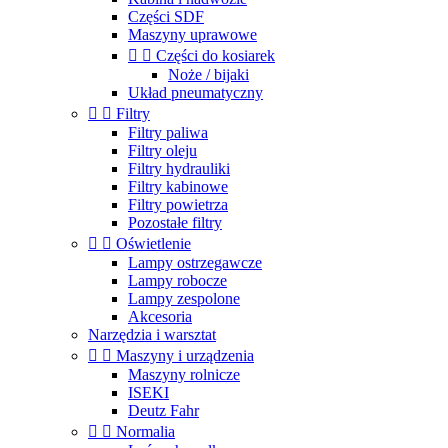
Części SDF
Maszyny uprawowe


Części do kosiarek
Noże / bijaki
Układ pneumatyczny


Filtry
Filtry paliwa
Filtry oleju
Filtry hydrauliki
Filtry kabinowe
Filtry powietrza
Pozostałe filtry


Oświetlenie
Lampy ostrzegawcze
Lampy robocze
Lampy zespolone
Akcesoria
Narzędzia i warsztat


Maszyny i urządzenia
Maszyny rolnicze
ISEKI
Deutz Fahr


Normalia