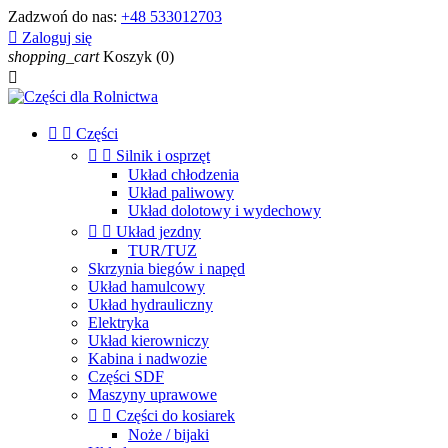
Zadzwoń do nas:
+48 533012703

Zaloguj się
shopping_cart
Koszyk
(0)



Części


Silnik i osprzęt
Układ chłodzenia
Układ paliwowy
Układ dolotowy i wydechowy


Układ jezdny
TUR/TUZ
Skrzynia biegów i napęd
Układ hamulcowy
Układ hydrauliczny
Elektryka
Układ kierowniczy
Kabina i nadwozie
Części SDF
Maszyny uprawowe


Części do kosiarek
Noże / bijaki