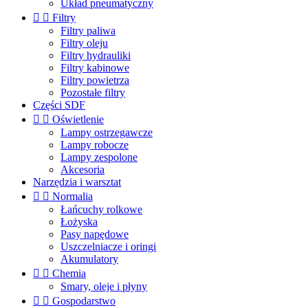
Układ pneumatyczny


Filtry
Filtry paliwa
Filtry oleju
Filtry hydrauliki
Filtry kabinowe
Filtry powietrza
Pozostałe filtry
Części SDF


Oświetlenie
Lampy ostrzegawcze
Lampy robocze
Lampy zespolone
Akcesoria
Narzędzia i warsztat


Normalia
Łańcuchy rolkowe
Łożyska
Pasy napędowe
Uszczelniacze i oringi
Akumulatory


Chemia
Smary, oleje i płyny


Gospodarstwo