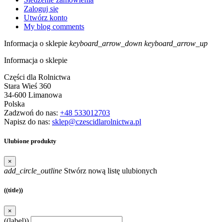
Zaloguj się
Utwórz konto
My blog comments
Informacja o sklepie
keyboard_arrow_down
keyboard_arrow_up
Informacja o sklepie
Części dla Rolnictwa
Stara Wieś 360
34-600 Limanowa
Polska
Zadzwoń do nas:
+48 533012703
Napisz do nas:
sklep@czescidlarolnictwa.pl
Ulubione produkty
×
add_circle_outline
Stwórz nową listę ulubionych
((title))
×
((label))