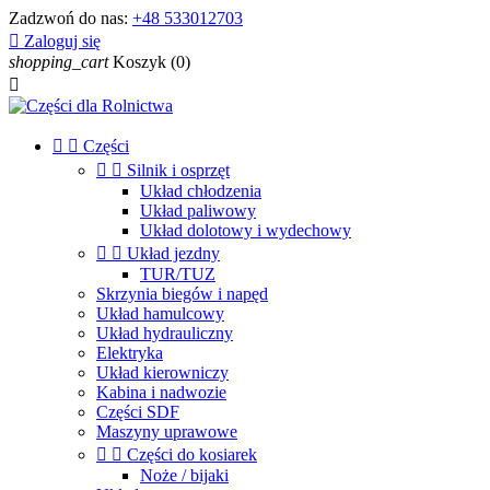
Zadzwoń do nas:
+48 533012703

Zaloguj się
shopping_cart
Koszyk
(0)



Części


Silnik i osprzęt
Układ chłodzenia
Układ paliwowy
Układ dolotowy i wydechowy


Układ jezdny
TUR/TUZ
Skrzynia biegów i napęd
Układ hamulcowy
Układ hydrauliczny
Elektryka
Układ kierowniczy
Kabina i nadwozie
Części SDF
Maszyny uprawowe


Części do kosiarek
Noże / bijaki