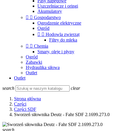
Pasy napędowe
Uszczelniacze i oringi
Akumulatory


Gospodarstwo
Ogrodzenie elektryczne
Ogród


Hodowla zwierząt
Filtry do mleka


Chemia
Smary, oleje i płyny
Ogród
Zabawki
Hydraulika siłowa
Outlet
Outlet
search
clear
Strona główna
Części
Części SDF
Sworzeń siłownika Deutz - Fahr SDF 2.1699.273.0
search