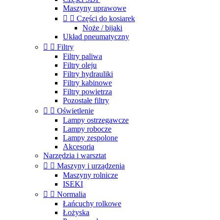
Maszyny uprawowe


Części do kosiarek
Noże / bijaki
Układ pneumatyczny


Filtry
Filtry paliwa
Filtry oleju
Filtry hydrauliki
Filtry kabinowe
Filtry powietrza
Pozostałe filtry


Oświetlenie
Lampy ostrzegawcze
Lampy robocze
Lampy zespolone
Akcesoria
Narzędzia i warsztat


Maszyny i urządzenia
Maszyny rolnicze
ISEKI


Normalia
Łańcuchy rolkowe
Łożyska