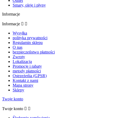
Outlet
Smary, oleje i płyny
Informacje
Informacje


Wysyłka
polityka prywatności
Regulamin sklepu
O nas
bezpieczeństwo płatności
Zwroty
Lokalizacja
Promocje i rabaty
metody płatności
Ostrzeżeńia (GPSR)
Kontakt z nami
Mapa strony
Sklepy
Twoje konto
Twoje konto


Śledzenie zamówienia