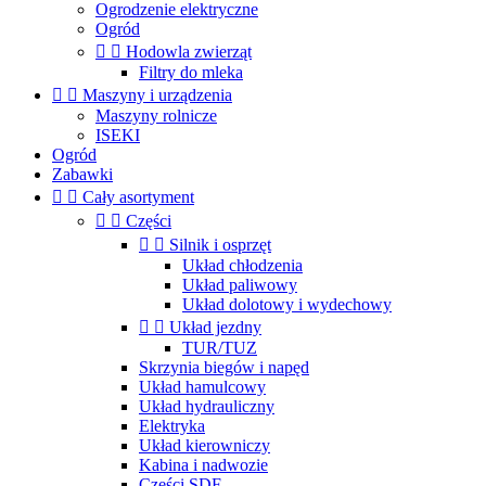
Ogrodzenie elektryczne
Ogród


Hodowla zwierząt
Filtry do mleka


Maszyny i urządzenia
Maszyny rolnicze
ISEKI
Ogród
Zabawki


Cały asortyment


Części


Silnik i osprzęt
Układ chłodzenia
Układ paliwowy
Układ dolotowy i wydechowy


Układ jezdny
TUR/TUZ
Skrzynia biegów i napęd
Układ hamulcowy
Układ hydrauliczny
Elektryka
Układ kierowniczy
Kabina i nadwozie
Części SDF