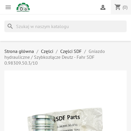
shopping_cart


(0)
search
Strona główna
Części
Części SDF
Gniazdo
hydrauliczne / Szybkozłącze Deutz - Fahr SDF
0.98309.50.3/10