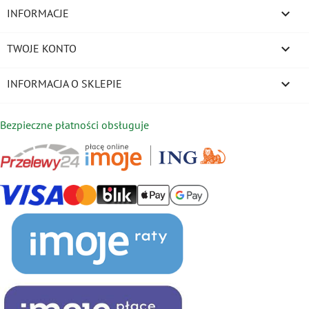

INFORMACJE

TWOJE KONTO
keyboard_arrow_down
INFORMACJA O SKLEPIE
Bezpieczne płatności obsługuje