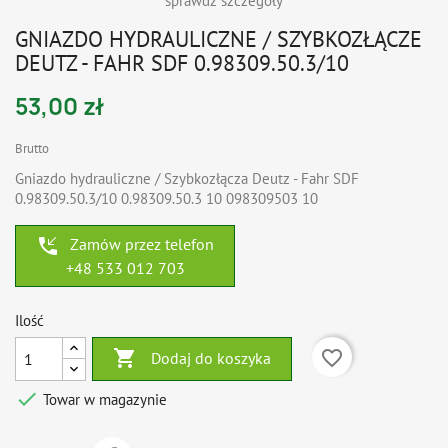
sprawdź szczegóły
GNIAZDO HYDRAULICZNE / SZYBKOZŁĄCZE
DEUTZ - FAHR SDF 0.98309.50.3/10
53,00 zł
Brutto
Gniazdo hydrauliczne / Szybkozłącza Deutz - Fahr SDF
0.98309.50.3/10 0.98309.50.3 10 098309503 10
phone_callback
Zamów przez telefon
+48 533 012 703
Ilość

favorite_border
Dodaj do koszyka

Towar w magazynie