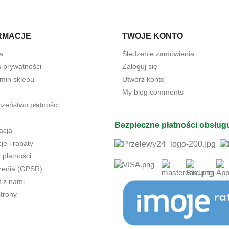
RMACJE
TWOJE KONTO
a
Śledzenie zamówienia
a prywatności
Zaloguj się
min sklepu
Utwórz konto
My blog comments
czeństwo płatności
Bezpieczne płatności obsług
acja
e i rabaty
 płatności
żeńia (GPSR)
t z nami
trony