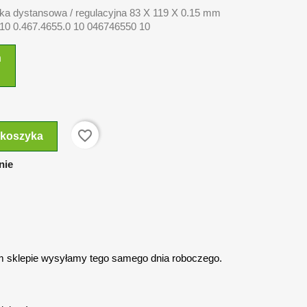
dka dystansowa / regulacyjna 83 X 119 X 0.15 mm
/10 0.467.4655.0 10 046746550 10
n
favorite_border
 koszyka
nie
 sklepie wysyłamy tego samego dnia roboczego.