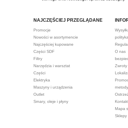
NAJCZĘŚCIEJ PRZEGLĄDANE
INFO
Promocje
Wysyłk
Nowości w asortymencie
polityk
Najczęściej kupowane
Regula
Części SDF
O nas
Filtry
bezpie
Narzędzia i warsztat
Zwroty
Części
Lokaliz
Elektryka
Promocj
Maszyny i urządzenia
metody
Outlet
Ostrze
Smary, oleje i płyny
Kontak
Mapa s
Sklepy