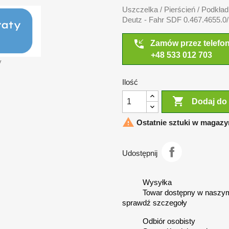
Uszczelka / Pierścień / Podkła
Deutz - Fahr SDF 0.467.4655.0
phone_callback
Zamów przez telefo
+48 533 012 703
y
Ilość

Dodaj do

Ostatnie sztuki w magazy
Udostępnij
Wysyłka
Towar dostępny w naszym
sprawdź szczegoły
Odbiór osobisty