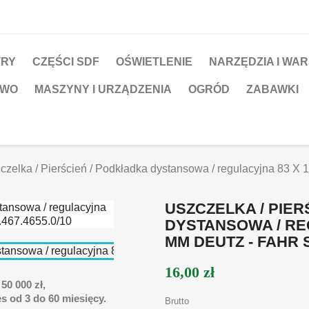
TRY
CZĘŚCI SDF
OŚWIETLENIE
NARZĘDZIA I WA
TWO
MASZYNY I URZĄDZENIA
OGRÓD
ZABAWKI
czelka / Pierścień / Podkładka dystansowa / regulacyjna 83 X
USZCZELKA / PIER
DYSTANSOWA / REG
MM DEUTZ - FAHR SD
16,00 zł
50 000 zł,
s od 3 do 60 miesięcy.
Brutto