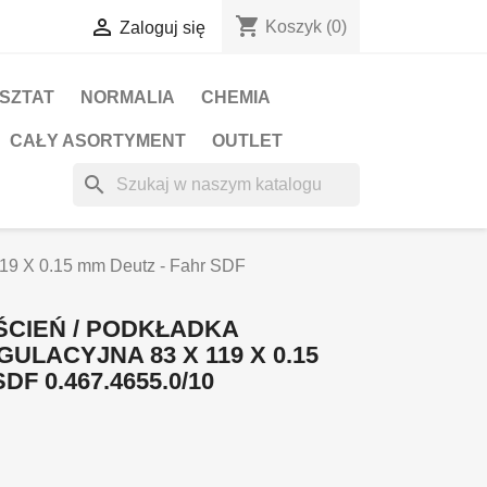
shopping_cart

Koszyk
(0)
Zaloguj się
RSZTAT
NORMALIA
CHEMIA
CAŁY ASORTYMENT
OUTLET
search
 119 X 0.15 mm Deutz - Fahr SDF
ŚCIEŃ / PODKŁADKA
ULACYJNA 83 X 119 X 0.15
F 0.467.4655.0/10