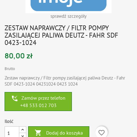
sprawdź szczegóły
ZESTAW NAPRAWCZY / FILTR POMPY
ZASILAJĄCEJ PALIWA DEUTZ - FAHR SDF
0423-1024
80,00 zł
Brutto
Zestaw naprawczy / Filtr pompy zasilającej paliwa Deutz - Fahr
SDF 0423-1024 04231024 0423 1024
phone_callback
Zamów przez telefon
+48 533 012 703
Ilość

favorite_border
Dodaj do koszyka