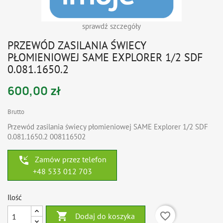
sprawdź szczegóły
PRZEWÓD ZASILANIA ŚWIECY
PŁOMIENIOWEJ SAME EXPLORER 1/2 SDF
0.081.1650.2
600,00 zł
Brutto
Przewód zasilania świecy płomieniowej SAME Explorer 1/2 SDF
0.081.1650.2 008116502
phone_callback
Zamów przez telefon
+48 533 012 703
Ilość

favorite_border
Dodaj do koszyka