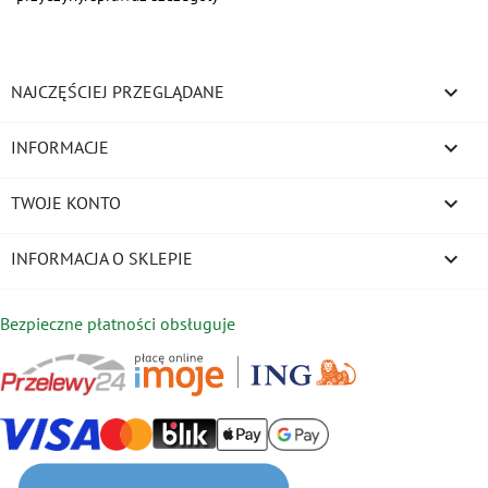

NAJCZĘŚCIEJ PRZEGLĄDANE

INFORMACJE

TWOJE KONTO
keyboard_arrow_down
INFORMACJA O SKLEPIE
Bezpieczne płatności obsługuje