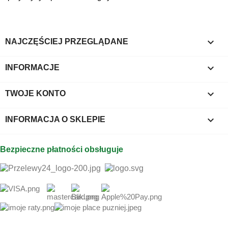

NAJCZĘŚCIEJ PRZEGLĄDANE

INFORMACJE

TWOJE KONTO
keyboard_arrow_down
INFORMACJA O SKLEPIE
Bezpieczne płatności obsługuje