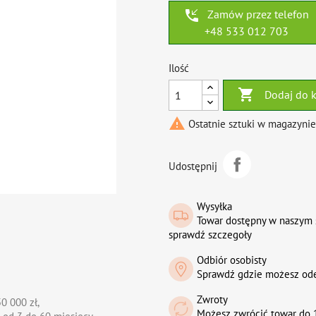
phone_callback
Zamów przez telefon
+48 533 012 703
Ilość

Dodaj do 

Ostatnie sztuki w magazynie
Udostępnij
Wysyłka
Towar dostępny w naszym 
sprawdź szczegoły
Odbiór osobisty
Sprawdź gdzie możesz od
Zwroty
0 000 zł,
Możesz zwrócić towar do 1