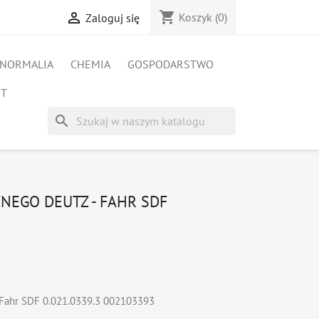
shopping_cart

Koszyk
(0)
Zaloguj się
NORMALIA
CHEMIA
GOSPODARSTWO
ET
search
NEGO DEUTZ - FAHR SDF
 Fahr SDF 0.021.0339.3 002103393