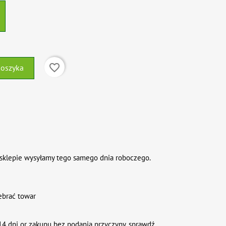
favorite_border
koszyka
sklepie wysyłamy tego samego dnia roboczego.
ebrać towar
4 dni or zakupu bez podania przyczyny. sprawdź