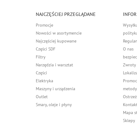
NAJCZĘŚCIEJ PRZEGLĄDANE
INFOR
Promocje
Wysyłk
Nowości w asortymencie
polityk
Najczęściej kupowane
Regula
Części SDF
O nas
Filtry
bezpiec
Narzędzia i warsztat
Zwroty
Części
Lokaliz
Elektryka
Promocj
Maszyny i urządzenia
metody 
Outlet
Ostrzeż
Smary, oleje i płyny
Kontakt
Mapa s
Sklepy