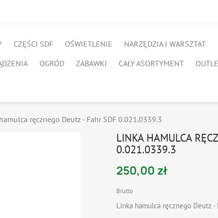
Y
CZĘŚCI SDF
OŚWIETLENIE
NARZĘDZIA I WARSZTAT
ĄDZENIA
OGRÓD
ZABAWKI
CAŁY ASORTYMENT
OUTL
 hamulca ręcznego Deutz - Fahr SDF 0.021.0339.3
LINKA HAMULCA RĘCZ
0.021.0339.3
250,00 zł
Brutto
Linka hamulca ręcznego Deutz -