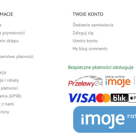
MACJE
TWOJE KONTO
a
Śledzenie zamówienia
a prywatności
Zaloguj się
min sklepu
Utwórz konto
My blog comments
zeństwo płatności
Bezpieczne płatności obsługuje
acja
e i rabaty
płatności
eńia (GPSR)
 z nami
trony