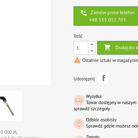
phone_callback
Zamów przez telefon
+48 533 012 703
Ilość

Dodaj do 

Ostatnie sztuki w magazynie
Udostępnij
Wysyłka
Towar dostępny w naszym 
sprawdź szczegoły
Odbiór osobisty
Sprawdź gdzie możesz od
0 000 zł,
Zwroty