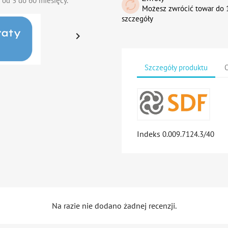
 od 3 do 60 miesięcy.
Możesz zwrócić towar do 1
szczegóły

Szczegóły produktu
O
Indeks
0.009.7124.3/40
Na razie nie dodano żadnej recenzji.