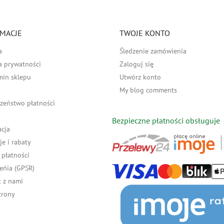
MACJE
TWOJE KONTO
a
Śledzenie zamówienia
a prywatności
Zaloguj się
min sklepu
Utwórz konto
My blog comments
zeństwo płatności
Bezpieczne płatności obsługuje
acja
e i rabaty
płatności
eńia (GPSR)
 z nami
trony