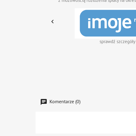
z możliwością rozłożenia spłaty na okres

sprawdź szczegóły
Komentarze (0)