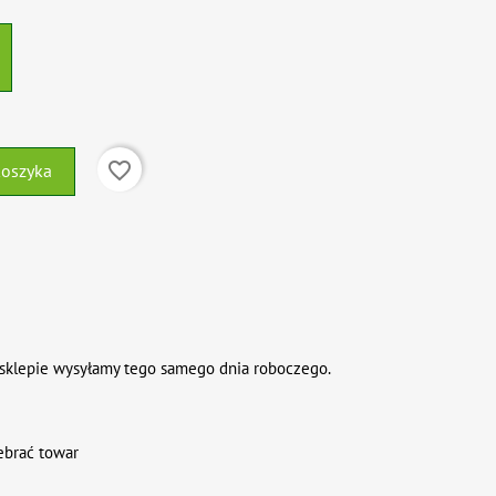
favorite_border
koszyka
sklepie wysyłamy tego samego dnia roboczego.
ebrać towar