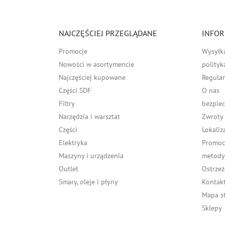
NAJCZĘŚCIEJ PRZEGLĄDANE
INFOR
Promocje
Wysyłk
Nowości w asortymencie
polityk
Najczęściej kupowane
Regula
Części SDF
O nas
Filtry
bezpiec
Narzędzia i warsztat
Zwroty
Części
Lokaliz
Elektryka
Promocj
Maszyny i urządzenia
metody 
Outlet
Ostrzeż
Smary, oleje i płyny
Kontakt
Mapa s
Sklepy