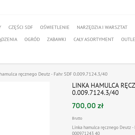
Y
CZĘŚCI SDF
OŚWIETLENIE
NARZĘDZIA I WARSZTAT
ĄDZENIA
OGRÓD
ZABAWKI
CAŁY ASORTYMENT
OUTL
 hamulca ręcznego Deutz - Fahr SDF 0.009.7124.3/40
LINKA HAMULCA RĘCZ
0.009.7124.3/40
700,00 zł
Brutto
Linka hamulca ręcznego Deutz - 
000971243 40