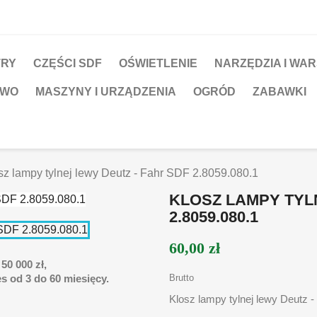
TRY
CZĘŚCI SDF
OŚWIETLENIE
NARZĘDZIA I WA
TWO
MASZYNY I URZĄDZENIA
OGRÓD
ZABAWKI
sz lampy tylnej lewy Deutz - Fahr SDF 2.8059.080.1
KLOSZ LAMPY TYL
2.8059.080.1
60,00 zł
50 000 zł,
s od 3 do 60 miesięcy.
Brutto
Klosz lampy tylnej lewy Deutz 