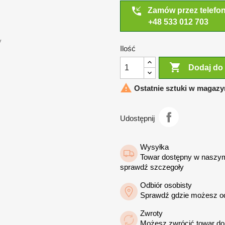
phone_callback
Zamów przez telefo
+48 533 012 703
y
Ilość

Dodaj do

Ostatnie sztuki w magazy
Udostępnij
Wysyłka
Towar dostępny w naszym
sprawdź szczegoły
Odbiór osobisty
Sprawdź gdzie możesz o
Zwroty
Możesz zwrócić towar do 