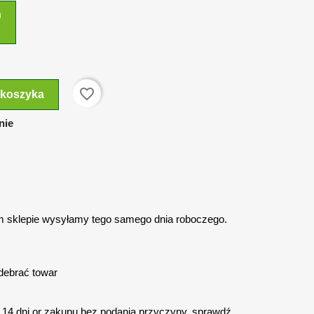
n
favorite_border
 koszyka
nie
 sklepie wysyłamy tego samego dnia roboczego.
debrać towar
14 dni or zakupu bez podania przyczyny. sprawdź