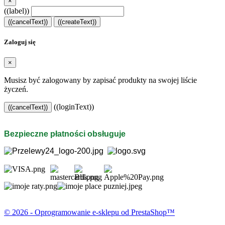
×
((label))
((cancelText))
((createText))
Zaloguj się
×
Musisz być zalogowany by zapisać produkty na swojej liście
życzeń.
((loginText))
((cancelText))
Bezpieczne płatności obsługuje
© 2026 - Oprogramowanie e-sklepu od PrestaShop™