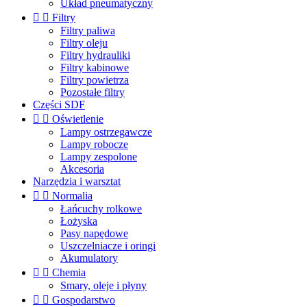
Układ pneumatyczny


Filtry
Filtry paliwa
Filtry oleju
Filtry hydrauliki
Filtry kabinowe
Filtry powietrza
Pozostałe filtry
Części SDF


Oświetlenie
Lampy ostrzegawcze
Lampy robocze
Lampy zespolone
Akcesoria
Narzędzia i warsztat


Normalia
Łańcuchy rolkowe
Łożyska
Pasy napędowe
Uszczelniacze i oringi
Akumulatory


Chemia
Smary, oleje i płyny


Gospodarstwo