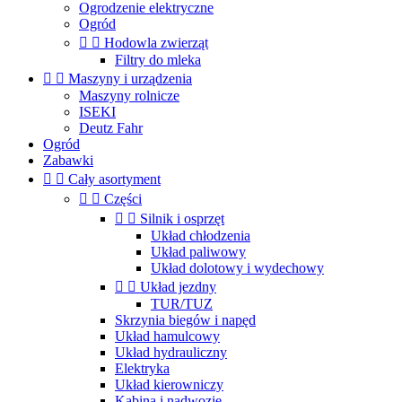
Ogrodzenie elektryczne
Ogród


Hodowla zwierząt
Filtry do mleka


Maszyny i urządzenia
Maszyny rolnicze
ISEKI
Deutz Fahr
Ogród
Zabawki


Cały asortyment


Części


Silnik i osprzęt
Układ chłodzenia
Układ paliwowy
Układ dolotowy i wydechowy


Układ jezdny
TUR/TUZ
Skrzynia biegów i napęd
Układ hamulcowy
Układ hydrauliczny
Elektryka
Układ kierowniczy
Kabina i nadwozie