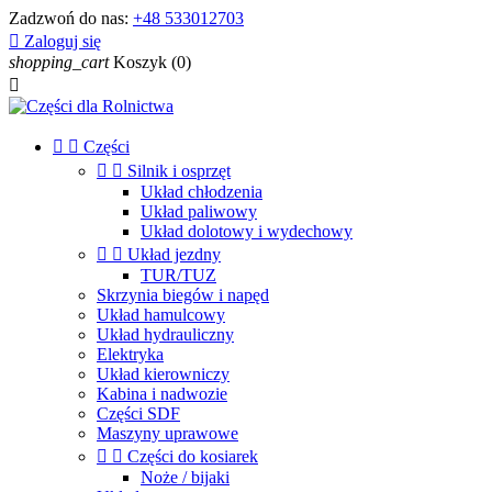
Zadzwoń do nas:
+48 533012703

Zaloguj się
shopping_cart
Koszyk
(0)



Części


Silnik i osprzęt
Układ chłodzenia
Układ paliwowy
Układ dolotowy i wydechowy


Układ jezdny
TUR/TUZ
Skrzynia biegów i napęd
Układ hamulcowy
Układ hydrauliczny
Elektryka
Układ kierowniczy
Kabina i nadwozie
Części SDF
Maszyny uprawowe


Części do kosiarek
Noże / bijaki