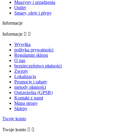
Maszyny i urządzenia
Outlet
Smary, oleje i płyny
Informacje
Informacje


Wysyłka
polityka prywatności
Regulamin sklepu
O nas
bezpieczeństwo płatności
Zwroty
Lokalizacja
Promocje i rabaty
metody płatności
Ostrzeżeńia (GPSR)
Kontakt z nami
Mapa strony
Sklepy
Twoje konto
Twoje konto

