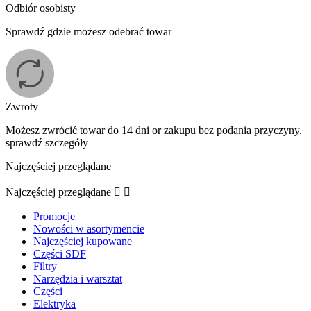
Odbiór osobisty
Sprawdź gdzie możesz odebrać towar
Zwroty
Możesz zwrócić towar do 14 dni or zakupu bez podania przyczyny.
sprawdź szczegóły
Najczęściej przeglądane
Najczęściej przeglądane


Promocje
Nowości w asortymencie
Najczęściej kupowane
Części SDF
Filtry
Narzędzia i warsztat
Części
Elektryka