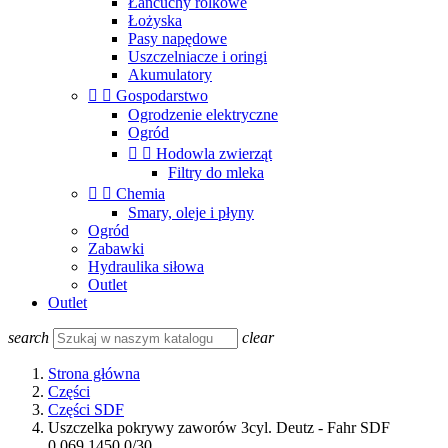
Łańcuchy rolkowe
Łożyska
Pasy napędowe
Uszczelniacze i oringi
Akumulatory


Gospodarstwo
Ogrodzenie elektryczne
Ogród


Hodowla zwierząt
Filtry do mleka


Chemia
Smary, oleje i płyny
Ogród
Zabawki
Hydraulika siłowa
Outlet
Outlet
search
clear
Strona główna
Części
Części SDF
Uszczelka pokrywy zaworów 3cyl. Deutz - Fahr SDF
0.069.1450.0/30