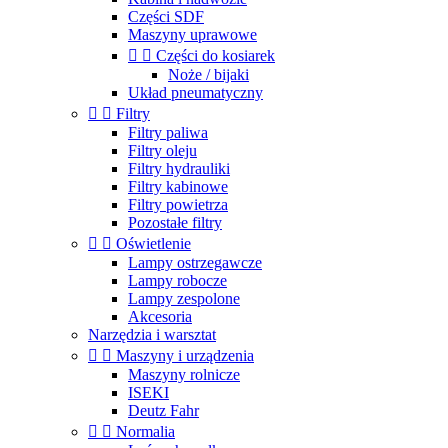
Części SDF
Maszyny uprawowe


Części do kosiarek
Noże / bijaki
Układ pneumatyczny


Filtry
Filtry paliwa
Filtry oleju
Filtry hydrauliki
Filtry kabinowe
Filtry powietrza
Pozostałe filtry


Oświetlenie
Lampy ostrzegawcze
Lampy robocze
Lampy zespolone
Akcesoria
Narzędzia i warsztat


Maszyny i urządzenia
Maszyny rolnicze
ISEKI
Deutz Fahr


Normalia