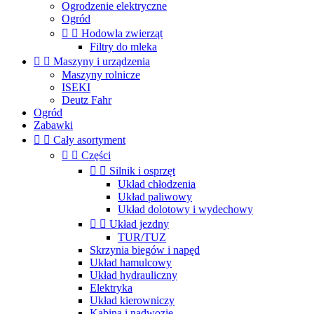
Ogrodzenie elektryczne
Ogród


Hodowla zwierząt
Filtry do mleka


Maszyny i urządzenia
Maszyny rolnicze
ISEKI
Deutz Fahr
Ogród
Zabawki


Cały asortyment


Części


Silnik i osprzęt
Układ chłodzenia
Układ paliwowy
Układ dolotowy i wydechowy


Układ jezdny
TUR/TUZ
Skrzynia biegów i napęd
Układ hamulcowy
Układ hydrauliczny
Elektryka
Układ kierowniczy
Kabina i nadwozie