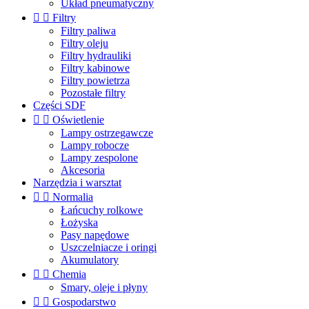
Układ pneumatyczny


Filtry
Filtry paliwa
Filtry oleju
Filtry hydrauliki
Filtry kabinowe
Filtry powietrza
Pozostałe filtry
Części SDF


Oświetlenie
Lampy ostrzegawcze
Lampy robocze
Lampy zespolone
Akcesoria
Narzędzia i warsztat


Normalia
Łańcuchy rolkowe
Łożyska
Pasy napędowe
Uszczelniacze i oringi
Akumulatory


Chemia
Smary, oleje i płyny


Gospodarstwo