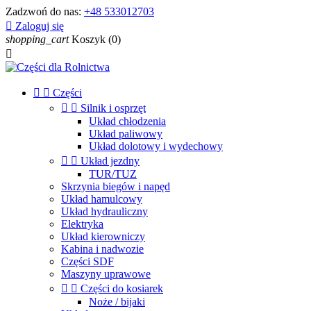
Zadzwoń do nas:
+48 533012703

Zaloguj się
shopping_cart
Koszyk
(0)



Części


Silnik i osprzęt
Układ chłodzenia
Układ paliwowy
Układ dolotowy i wydechowy


Układ jezdny
TUR/TUZ
Skrzynia biegów i napęd
Układ hamulcowy
Układ hydrauliczny
Elektryka
Układ kierowniczy
Kabina i nadwozie
Części SDF
Maszyny uprawowe


Części do kosiarek
Noże / bijaki