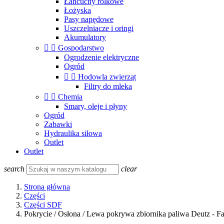
Łańcuchy rolkowe
Łożyska
Pasy napędowe
Uszczelniacze i oringi
Akumulatory


Gospodarstwo
Ogrodzenie elektryczne
Ogród


Hodowla zwierząt
Filtry do mleka


Chemia
Smary, oleje i płyny
Ogród
Zabawki
Hydraulika siłowa
Outlet
Outlet
search
clear
Strona główna
Części
Części SDF
Pokrycie / Osłona / Lewa pokrywa zbiornika paliwa Deutz - 