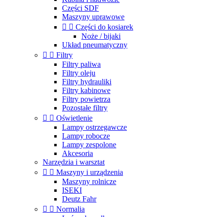
Części SDF
Maszyny uprawowe


Części do kosiarek
Noże / bijaki
Układ pneumatyczny


Filtry
Filtry paliwa
Filtry oleju
Filtry hydrauliki
Filtry kabinowe
Filtry powietrza
Pozostałe filtry


Oświetlenie
Lampy ostrzegawcze
Lampy robocze
Lampy zespolone
Akcesoria
Narzędzia i warsztat


Maszyny i urządzenia
Maszyny rolnicze
ISEKI
Deutz Fahr


Normalia