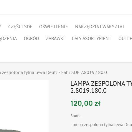
Y
CZĘŚCI SDF
OŚWIETLENIE
NARZĘDZIA I WARSZTAT
ĄDZENIA
OGRÓD
ZABAWKI
CAŁY ASORTYMENT
OUTL
 zespolona tylna lewa Deutz - Fahr SDF 2.8019.180.0
LAMPA ZESPOLONA TY
2.8019.180.0
120,00 zł
Brutto
Lampa zespolona tylna lewa Deu