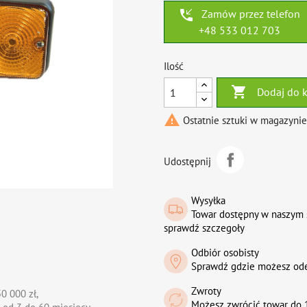
phone_callback
Zamów przez telefon
+48 533 012 703
Ilość

Dodaj do 

Ostatnie sztuki w magazynie
Udostępnij
Wysyłka
Towar dostępny w naszym 
sprawdź szczegoły
Odbiór osobisty
Sprawdź gdzie możesz od
Zwroty
0 000 zł,
Możesz zwrócić towar do 1