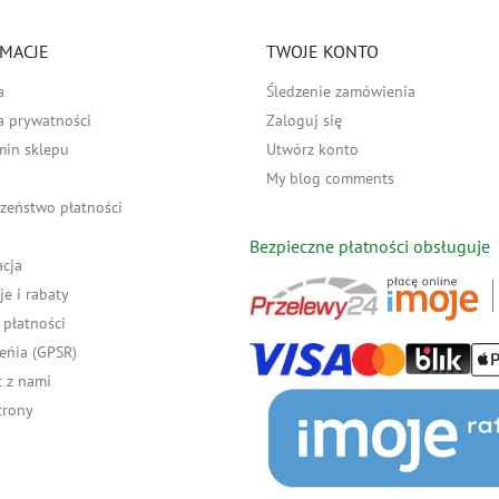
MACJE
TWOJE KONTO
a
Śledzenie zamówienia
a prywatności
Zaloguj się
min sklepu
Utwórz konto
My blog comments
zeństwo płatności
Bezpieczne płatności obsługuje
acja
e i rabaty
płatności
eńia (GPSR)
 z nami
trony