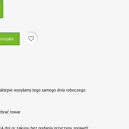
favorite_border
koszyka
sklepie wysyłamy tego samego dnia roboczego.
ebrać towar
4 dni or zakupu bez podania przyczyny. sprawdź