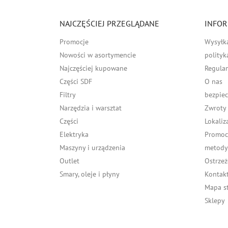
NAJCZĘŚCIEJ PRZEGLĄDANE
INFOR
Promocje
Wysyłk
Nowości w asortymencie
polityk
Najczęściej kupowane
Regula
Części SDF
O nas
Filtry
bezpiec
Narzędzia i warsztat
Zwroty
Części
Lokaliz
Elektryka
Promocj
Maszyny i urządzenia
metody 
Outlet
Ostrzeż
Smary, oleje i płyny
Kontakt
Mapa s
Sklepy