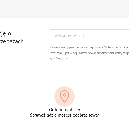
cję o
rzedażach
Możesz zrezygnować w każdej chwili. W tym celu nale
informacji prawnej. Każdy nowy subskrybent otrzymuj
zamówienie!
Odbiór osobisty
Sprawdź gdzie możesz odebrać towar