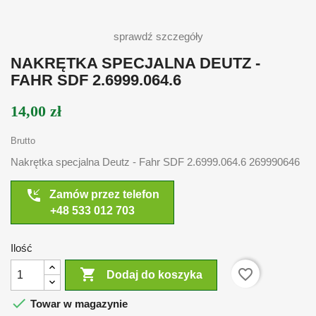
sprawdź szczegóły
NAKRĘTKA SPECJALNA DEUTZ -
FAHR SDF 2.6999.064.6
14,00 zł
Brutto
Nakrętka specjalna Deutz - Fahr SDF 2.6999.064.6 269990646
phone_callback
Zamów przez telefon
+48 533 012 703
Ilość

favorite_border
Dodaj do koszyka

Towar w magazynie