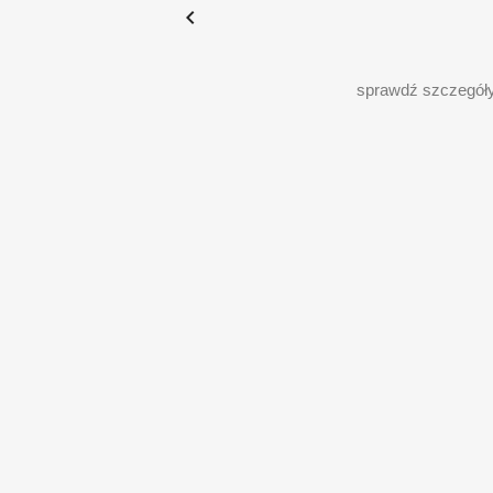

sprawdź szczegół