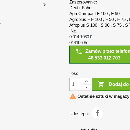
Zastosowanie:

Deutz Fahr:
AgroCompact F 100 , F 90
Agroplus F F 100 , F 90 , F 75 ,
y
Afroplus S 100 , S 90 , S 75 , S
Nr:
0.014.1060.0
01410605
phone_callback
Zamów przez telefo
+48 533 012 703
Ilość

Dodaj do

Ostatnie sztuki w magazy
Udostępnij