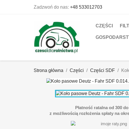
Zadzwoń do nas:
+48 533012703
CZĘŚCI
FIL
GOSPODARS
Strona główna
Części
Części SDF
Koł
Płatność ratalna od 300 do 
z możliwością rozłożenia spłaty na okre