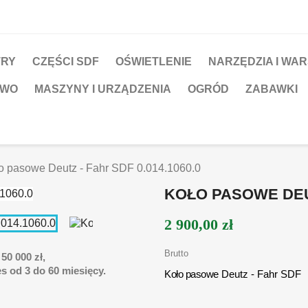
TRY
CZĘŚCI SDF
OŚWIETLENIE
NARZĘDZIA I WA
TWO
MASZYNY I URZĄDZENIA
OGRÓD
ZABAWKI
o pasowe Deutz - Fahr SDF 0.014.1060.0
KOŁO PASOWE DEUT
2 900,00 zł
Brutto
50 000 zł,
s od 3 do 60 miesięcy.
Koło pasowe
Deutz - Fahr SDF