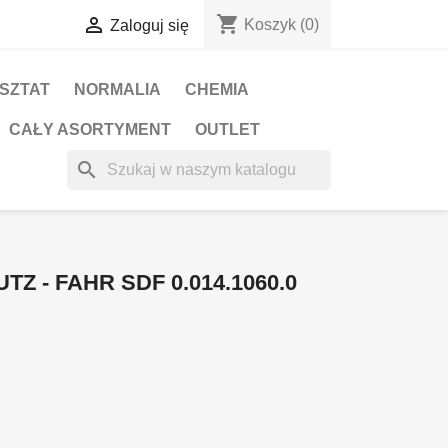
shopping_cart

Koszyk
(0)
Zaloguj się
RSZTAT
NORMALIA
CHEMIA
CAŁY ASORTYMENT
OUTLET
search
Z - FAHR SDF 0.014.1060.0