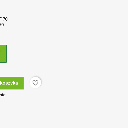
 F 70
 70
n
favorite_border
 koszyka
nie