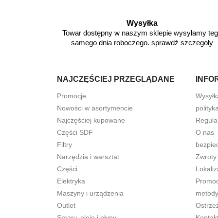
Wysyłka
Towar dostępny w naszym sklepie wysyłamy te
samego dnia roboczego. sprawdź szczegoły
NAJCZĘŚCIEJ PRZEGLĄDANE
INFO
Promocje
Wysyłk
Nowości w asortymencie
polityk
Najczęściej kupowane
Regula
Części SDF
O nas
Filtry
bezpie
Narzędzia i warsztat
Zwroty
Części
Lokaliz
Elektryka
Promocj
Maszyny i urządzenia
metody
Outlet
Ostrze
Smary, oleje i płyny
Kontak