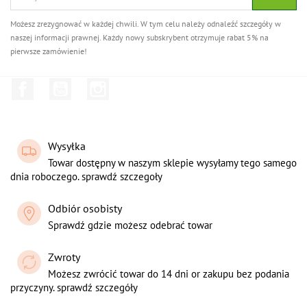
Możesz zrezygnować w każdej chwili. W tym celu należy odnaleźć szczegóły w
naszej informacji prawnej. Każdy nowy subskrybent otrzymuje rabat 5% na
pierwsze zamówienie!
Facebook
YouTube
Instagram
Wysyłka
Towar dostępny w naszym sklepie wysyłamy tego samego
dnia roboczego. sprawdź szczegoły
Odbiór osobisty
Sprawdź gdzie możesz odebrać towar
Zwroty
Możesz zwrócić towar do 14 dni or zakupu bez podania
przyczyny. sprawdź szczegóły