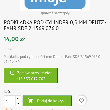
sprawdź szczegóły
PODKŁADKA POD CYLINDER 0,5 MM DEUTZ -
FAHR SDF 2.1569.076.0
14,00 zł
Brutto
Podkładka pod cylinder 0,5 mm Deutz - Fahr SDF 2.1569.076.0
215690760
phone_callback
Zamów przez telefon
+48 533 012 703
Ilość

favorite_border
Dodaj do koszyka