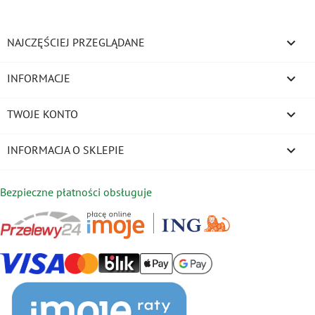

NAJCZĘŚCIEJ PRZEGLĄDANE

INFORMACJE

TWOJE KONTO
keyboard_arrow_down
INFORMACJA O SKLEPIE
Bezpieczne płatności obsługuje