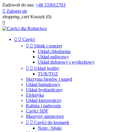
Zadzwoń do nas:
+48 533012703

Zaloguj się
shopping_cart
Koszyk
(0)



Części


Silnik i osprzęt
Układ chłodzenia
Układ paliwowy
Układ dolotowy i wydechowy


Układ jezdny
TUR/TUZ
Skrzynia biegów i napęd
Układ hamulcowy
Układ hydrauliczny
Elektryka
Układ kierowniczy
Kabina i nadwozie
Części SDF
Maszyny uprawowe


Części do kosiarek
Noże / bijaki