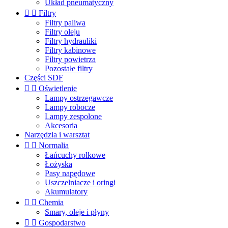
Układ pneumatyczny


Filtry
Filtry paliwa
Filtry oleju
Filtry hydrauliki
Filtry kabinowe
Filtry powietrza
Pozostałe filtry
Części SDF


Oświetlenie
Lampy ostrzegawcze
Lampy robocze
Lampy zespolone
Akcesoria
Narzędzia i warsztat


Normalia
Łańcuchy rolkowe
Łożyska
Pasy napędowe
Uszczelniacze i oringi
Akumulatory


Chemia
Smary, oleje i płyny


Gospodarstwo