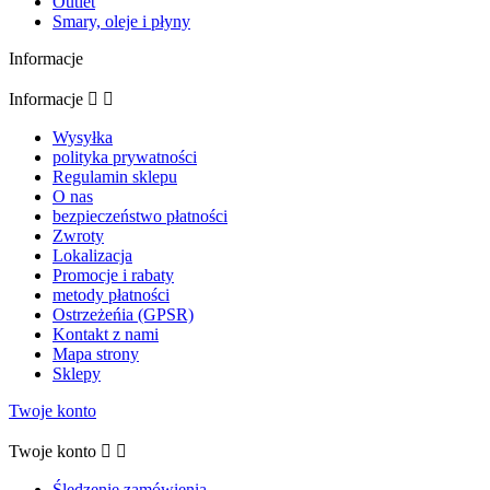
Outlet
Smary, oleje i płyny
Informacje
Informacje


Wysyłka
polityka prywatności
Regulamin sklepu
O nas
bezpieczeństwo płatności
Zwroty
Lokalizacja
Promocje i rabaty
metody płatności
Ostrzeżeńia (GPSR)
Kontakt z nami
Mapa strony
Sklepy
Twoje konto
Twoje konto


Śledzenie zamówienia