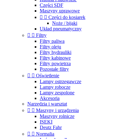
Części SDF
Maszyny uprawowe


Części do kosiarek
Noże / bijaki
Układ pneumatyczny


Filtry
Filtry paliwa
Filtry oleju
Filtry hydrauliki
Filtry kabinowe
Filtry powietrza
Pozostałe filtry


Oświetlenie
Lampy ostrzegawcze
Lampy robocze
Lampy zespolone
Akcesoria
Narzędzia i warsztat


Maszyny i urządzenia
Maszyny rolnicze
ISEKI
Deutz Fahr


Normalia