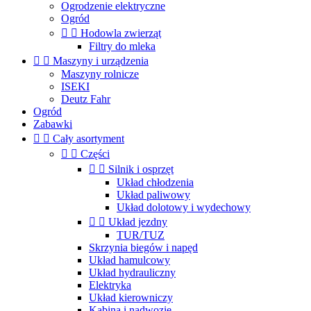
Ogrodzenie elektryczne
Ogród


Hodowla zwierząt
Filtry do mleka


Maszyny i urządzenia
Maszyny rolnicze
ISEKI
Deutz Fahr
Ogród
Zabawki


Cały asortyment


Części


Silnik i osprzęt
Układ chłodzenia
Układ paliwowy
Układ dolotowy i wydechowy


Układ jezdny
TUR/TUZ
Skrzynia biegów i napęd
Układ hamulcowy
Układ hydrauliczny
Elektryka
Układ kierowniczy
Kabina i nadwozie