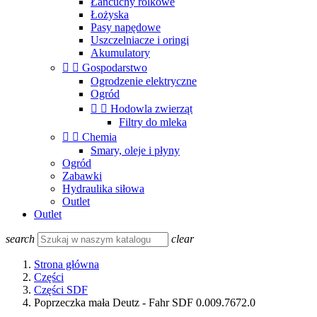
Łańcuchy rolkowe
Łożyska
Pasy napędowe
Uszczelniacze i oringi
Akumulatory


Gospodarstwo
Ogrodzenie elektryczne
Ogród


Hodowla zwierząt
Filtry do mleka


Chemia
Smary, oleje i płyny
Ogród
Zabawki
Hydraulika siłowa
Outlet
Outlet
search
clear
Strona główna
Części
Części SDF
Poprzeczka mała Deutz - Fahr SDF 0.009.7672.0