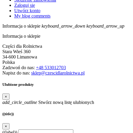
Zaloguj się
Utwórz konto
My blog comments
Informacja o sklepie
keyboard_arrow_down
keyboard_arrow_up
Informacja o sklepie
Części dla Rolnictwa
Stara Wieś 360
34-600 Limanowa
Polska
Zadzwoń do nas:
+48 533012703
Napisz do nas:
sklep@czescidlarolnictwa.pl
Ulubione produkty
×
add_circle_outline
Stwórz nową listę ulubionych
((title))
×
((label))