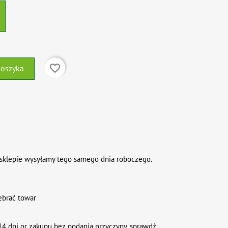
favorite_border
koszyka
sklepie wysyłamy tego samego dnia roboczego.
ebrać towar
4 dni or zakupu bez podania przyczyny. sprawdź