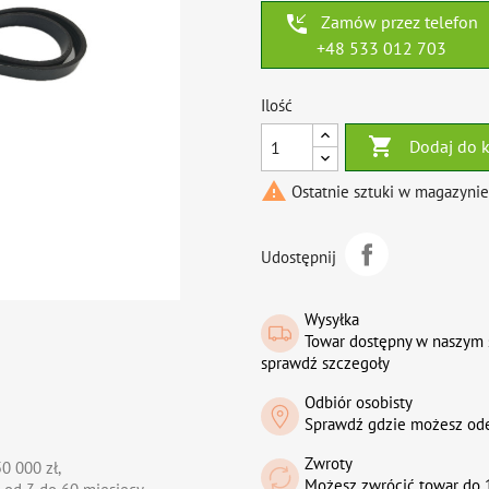
phone_callback
Zamów przez telefon
+48 533 012 703
Ilość

Dodaj do 

Ostatnie sztuki w magazynie
Udostępnij
Wysyłka
Towar dostępny w naszym 
sprawdź szczegoły
Odbiór osobisty
Sprawdź gdzie możesz od
Zwroty
0 000 zł,
Możesz zwrócić towar do 1