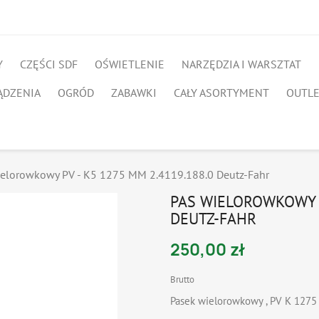
Y
CZĘŚCI SDF
OŚWIETLENIE
NARZĘDZIA I WARSZTAT
ĄDZENIA
OGRÓD
ZABAWKI
CAŁY ASORTYMENT
OUTL
ielorowkowy PV - K5 1275 MM 2.4119.188.0 Deutz-Fahr
PAS WIELOROWKOWY P
DEUTZ-FAHR
250,00 zł
Brutto
Pasek wielorowkowy , PV K 1275