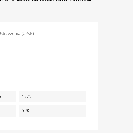
strzeżeńia (GPSR)
p
1275
5PK