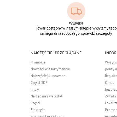
Wysyłka
Towar dostępny w naszym sklepie wysyłamy tego
samego dnia roboczego. sprawdź szczegoły
NAJCZĘŚCIEJ PRZEGLĄDANE
INFOR
Promocje
Wysyłk
Nowości w asortymencie
polityk
Najczęściej kupowane
Regula
Części SDF
O nas
Filtry
bezpiec
Narzędzia i warsztat
Zwroty
Części
Lokaliz
Elektryka
Promocj
Maszyny i urządzenia
metody 