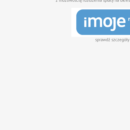
z możliwością rozłożenia spłaty na okres
sprawdź szczegóły