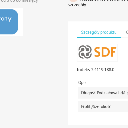
 od 3 do 60 miesięcy.
szczegóły
Szczegóły produktu
O
Indeks
2.4119.188.0
Opis
Długość Podziałowa Ld/L
Profil /szerokość