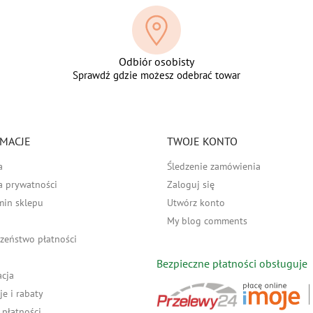
Odbiór osobisty
Sprawdź gdzie możesz odebrać towar
MACJE
TWOJE KONTO
a
Śledzenie zamówienia
a prywatności
Zaloguj się
min sklepu
Utwórz konto
My blog comments
zeństwo płatności
Bezpieczne płatności obsługuje
acja
e i rabaty
płatności