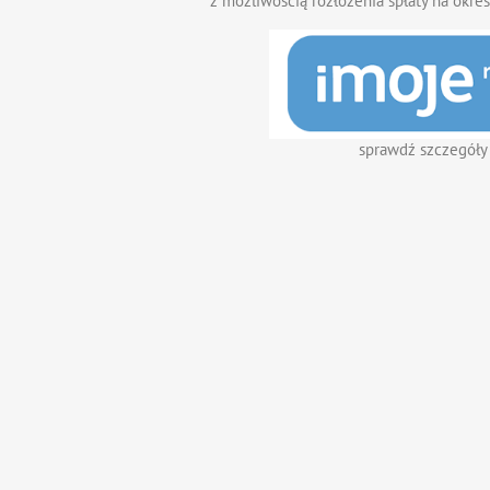
z możliwością rozłożenia spłaty na okres
sprawdź szczegóły