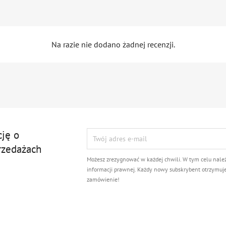
Na razie nie dodano żadnej recenzji.
cję o
rzedażach
Możesz zrezygnować w każdej chwili. W tym celu nale
informacji prawnej. Każdy nowy subskrybent otrzymuj
zamówienie!