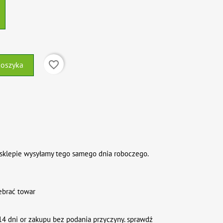
favorite_border
koszyka
sklepie wysyłamy tego samego dnia roboczego.
ebrać towar
4 dni or zakupu bez podania przyczyny. sprawdź