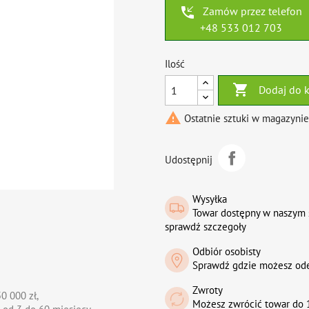
phone_callback
Zamów przez telefon
+48 533 012 703
Ilość

Dodaj do 

Ostatnie sztuki w magazynie
Udostępnij
Wysyłka
Towar dostępny w naszym 
sprawdź szczegoły
Odbiór osobisty
Sprawdź gdzie możesz od
Zwroty
0 000 zł,
Możesz zwrócić towar do 1