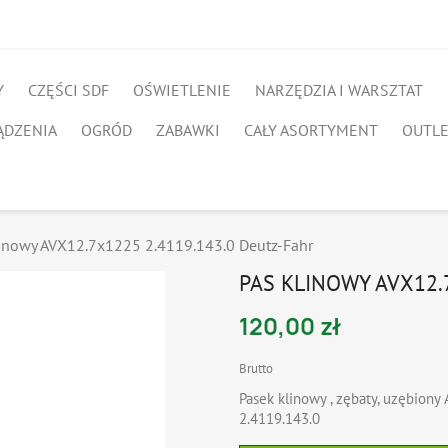
Y
CZĘŚCI SDF
OŚWIETLENIE
NARZĘDZIA I WARSZTAT
ĄDZENIA
OGRÓD
ZABAWKI
CAŁY ASORTYMENT
OUTL
linowy AVX12.7x1225 2.4119.143.0 Deutz-Fahr
PAS KLINOWY AVX12.
120,00 zł
Brutto
Pasek klinowy , zębaty, uzębion
2.4119.143.0