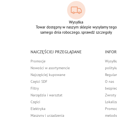
Wysyłka
Towar dostępny w naszym sklepie wysyłamy tego
samego dnia roboczego. sprawdź szczegoły
NAJCZĘŚCIEJ PRZEGLĄDANE
INFOR
Promocje
Wysyłk
Nowości w asortymencie
polityk
Najczęściej kupowane
Regula
Części SDF
O nas
Filtry
bezpiec
Narzędzia i warsztat
Zwroty
Części
Lokaliz
Elektryka
Promocj
Maszyny i urządzenia
metody 