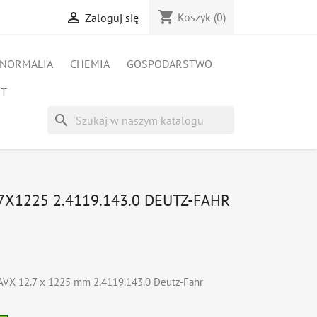
shopping_cart

Koszyk
(0)
Zaloguj się
NORMALIA
CHEMIA
GOSPODARSTWO
ET
search
7X1225 2.4119.143.0 DEUTZ-FAHR
y AVX 12.7 x 1225 mm 2.4119.143.0 Deutz-Fahr