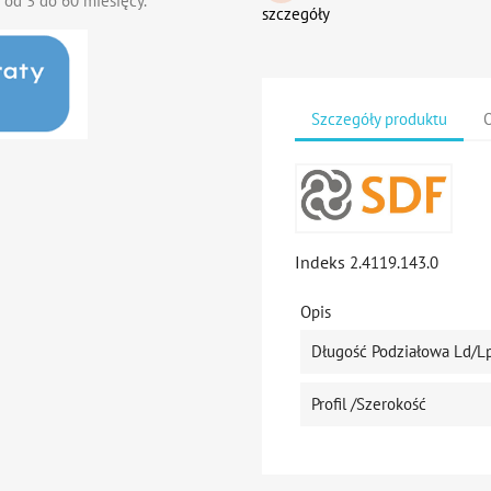
 od 3 do 60 miesięcy.
szczegóły
Szczegóły produktu
O
Indeks
2.4119.143.0
Opis
Długość Podziałowa Ld/L
Profil /szerokość