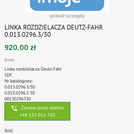
sprawdź szczegóły
LINKA ROZDZIELACZA DEUTZ-FAHR
0.013.0296.3/30
920,00 zł
Brutto
Linka rozdzielacza Deutz-Fahr
SDF
Nr katalogowy:
0.013.0296.3/30
0.013.0296.3 30
00130296330
phone_callback
Zamów przez telefon
+48 533 012 703
Ilość