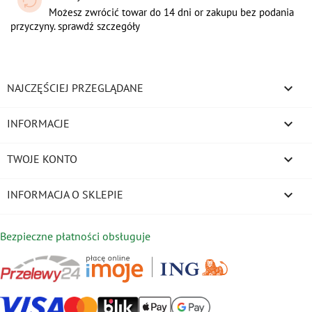
Możesz zwrócić towar do 14 dni or zakupu bez podania
przyczyny. sprawdź szczegóły

NAJCZĘŚCIEJ PRZEGLĄDANE

INFORMACJE

TWOJE KONTO
keyboard_arrow_down
INFORMACJA O SKLEPIE
Bezpieczne płatności obsługuje