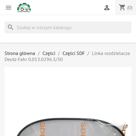
shopping_cart


(0)
search
Strona główna
Części
Części SDF
Linka rozdzielacza
Deutz-Fahr 0.013.0296.3/30