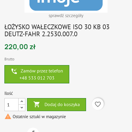
sprawdź szczegóły
ŁOŻYSKO WAŁECZKOWE ISO 30 KB 03
DEUTZ-FAHR 2.2530.007.0
220,00 zł
Brutto
phone_callback
Zamów przez telefon
+48 533 012 703
Ilość

favorite_border
Dodaj do koszyka

Ostatnie sztuki w magazynie