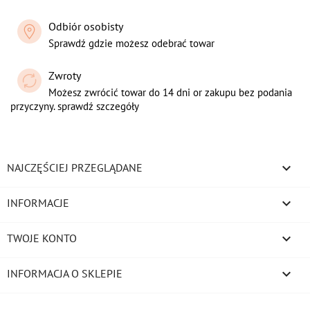
Odbiór osobisty
Sprawdź gdzie możesz odebrać towar
Zwroty
Możesz zwrócić towar do 14 dni or zakupu bez podania
przyczyny. sprawdź szczegóły

NAJCZĘŚCIEJ PRZEGLĄDANE

INFORMACJE

TWOJE KONTO
keyboard_arrow_down
INFORMACJA O SKLEPIE