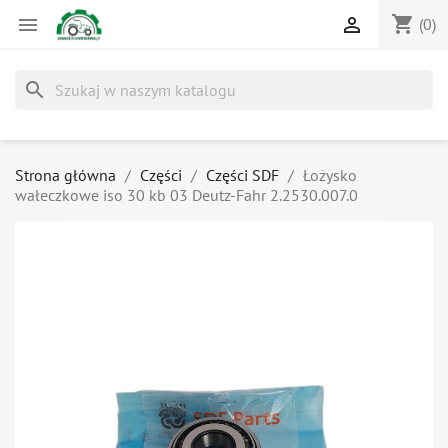
shopping_cart


(0)
search
Strona główna
Części
Części SDF
Łożysko
wałeczkowe iso 30 kb 03 Deutz-Fahr 2.2530.007.0