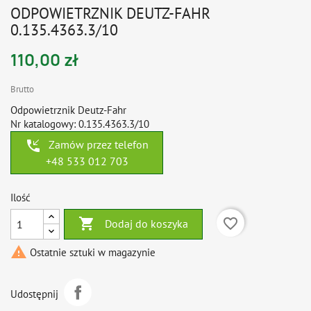
ODPOWIETRZNIK DEUTZ-FAHR
0.135.4363.3/10
110,00 zł
Brutto
Odpowietrznik Deutz-Fahr
Nr katalogowy: 0.135.4363.3/10
phone_callback
Zamów przez telefon
+48 533 012 703
Ilość

favorite_border
Dodaj do koszyka

Ostatnie sztuki w magazynie
Udostępnij