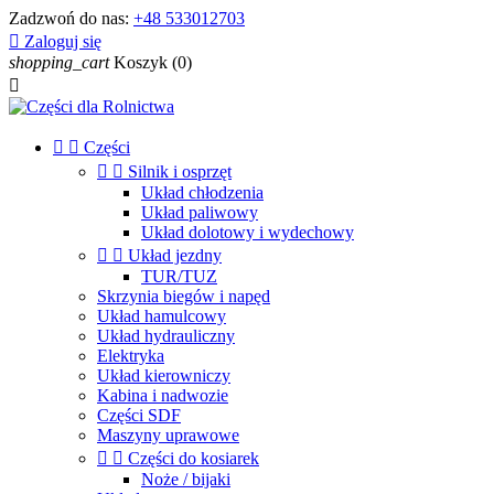
Zadzwoń do nas:
+48 533012703

Zaloguj się
shopping_cart
Koszyk
(0)



Części


Silnik i osprzęt
Układ chłodzenia
Układ paliwowy
Układ dolotowy i wydechowy


Układ jezdny
TUR/TUZ
Skrzynia biegów i napęd
Układ hamulcowy
Układ hydrauliczny
Elektryka
Układ kierowniczy
Kabina i nadwozie
Części SDF
Maszyny uprawowe


Części do kosiarek
Noże / bijaki