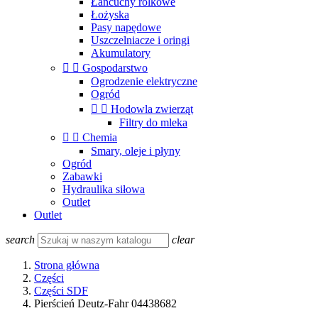
Łańcuchy rolkowe
Łożyska
Pasy napędowe
Uszczelniacze i oringi
Akumulatory


Gospodarstwo
Ogrodzenie elektryczne
Ogród


Hodowla zwierząt
Filtry do mleka


Chemia
Smary, oleje i płyny
Ogród
Zabawki
Hydraulika siłowa
Outlet
Outlet
search
clear
Strona główna
Części
Części SDF
Pierścień Deutz-Fahr 04438682