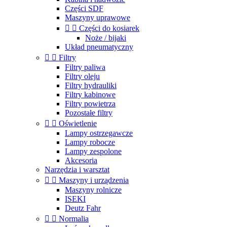
Części SDF
Maszyny uprawowe


Części do kosiarek
Noże / bijaki
Układ pneumatyczny


Filtry
Filtry paliwa
Filtry oleju
Filtry hydrauliki
Filtry kabinowe
Filtry powietrza
Pozostałe filtry


Oświetlenie
Lampy ostrzegawcze
Lampy robocze
Lampy zespolone
Akcesoria
Narzędzia i warsztat


Maszyny i urządzenia
Maszyny rolnicze
ISEKI
Deutz Fahr


Normalia