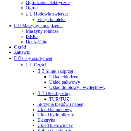
Ogrodzenie elektryczne
Ogród


Hodowla zwierząt
Filtry do mleka


Maszyny i urządzenia
Maszyny rolnicze
ISEKI
Deutz Fahr
Ogród
Zabawki


Cały asortyment


Części


Silnik i osprzęt
Układ chłodzenia
Układ paliwowy
Układ dolotowy i wydechowy


Układ jezdny
TUR/TUZ
Skrzynia biegów i napęd
Układ hamulcowy
Układ hydrauliczny
Elektryka
Układ kierowniczy
Kabina i nadwozie