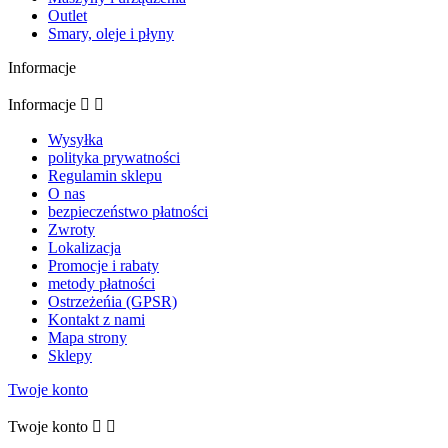
Outlet
Smary, oleje i płyny
Informacje
Informacje


Wysyłka
polityka prywatności
Regulamin sklepu
O nas
bezpieczeństwo płatności
Zwroty
Lokalizacja
Promocje i rabaty
metody płatności
Ostrzeżeńia (GPSR)
Kontakt z nami
Mapa strony
Sklepy
Twoje konto
Twoje konto

