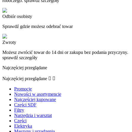
roboczego. sprawdź szczegoły
Odbiór osobisty
Sprawdź gdzie możesz odebrać towar
Zwroty
Możesz zwrócić towar do 14 dni or zakupu bez podania przyczyny.
sprawdź szczegóły
Najczęściej przeglądane
Najczęściej przeglądane


Promocje
Nowości w asortymencie
Najczęściej kupowane
Części SDF
Filtry
Narzędzia i warsztat
Części
Elektryka
Maszyny i urządzenia