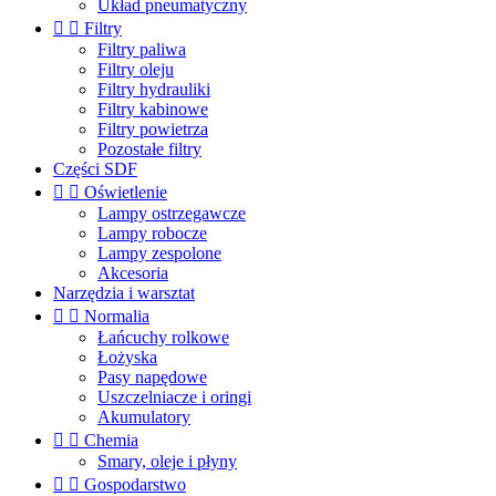
Układ pneumatyczny


Filtry
Filtry paliwa
Filtry oleju
Filtry hydrauliki
Filtry kabinowe
Filtry powietrza
Pozostałe filtry
Części SDF


Oświetlenie
Lampy ostrzegawcze
Lampy robocze
Lampy zespolone
Akcesoria
Narzędzia i warsztat


Normalia
Łańcuchy rolkowe
Łożyska
Pasy napędowe
Uszczelniacze i oringi
Akumulatory


Chemia
Smary, oleje i płyny


Gospodarstwo