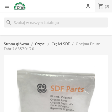
shopping_cart


(0)
search
Strona główna
Części
Części SDF
Obejma Deutz-
Fahr 2.6857.013.0