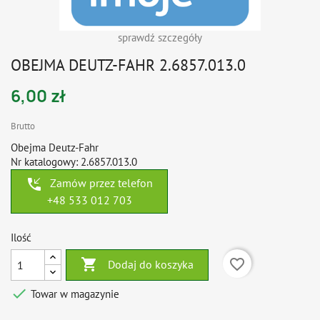
sprawdź szczegóły
OBEJMA DEUTZ-FAHR 2.6857.013.0
6,00 zł
Brutto
Obejma Deutz-Fahr
Nr katalogowy: 2.6857.013.0
phone_callback
Zamów przez telefon
+48 533 012 703
Ilość

favorite_border
Dodaj do koszyka

Towar w magazynie