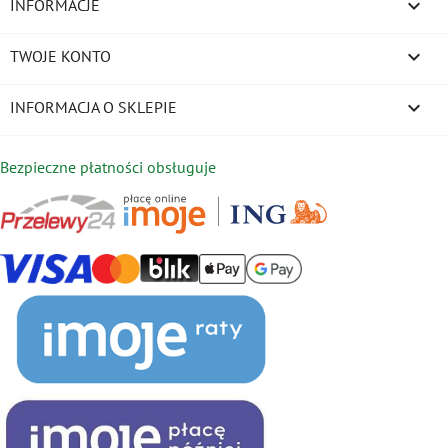

INFORMACJE

TWOJE KONTO
keyboard_arrow_down
INFORMACJA O SKLEPIE
Bezpieczne płatności obsługuje