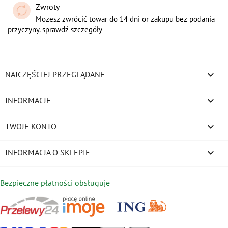
Zwroty
Możesz zwrócić towar do 14 dni or zakupu bez podania
przyczyny. sprawdź szczegóły

NAJCZĘŚCIEJ PRZEGLĄDANE

INFORMACJE

TWOJE KONTO
keyboard_arrow_down
INFORMACJA O SKLEPIE
Bezpieczne płatności obsługuje