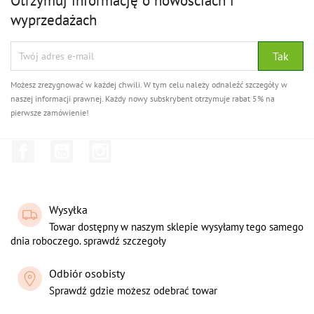
Otrzymuj informację o nowościach i
wyprzedażach
Możesz zrezygnować w każdej chwili. W tym celu należy odnaleźć szczegóły w
naszej informacji prawnej. Każdy nowy subskrybent otrzymuje rabat 5% na
pierwsze zamówienie!
Facebook
YouTube
Instagram
Wysyłka
Towar dostępny w naszym sklepie wysyłamy tego samego
dnia roboczego. sprawdź szczegoły
Odbiór osobisty
Sprawdź gdzie możesz odebrać towar