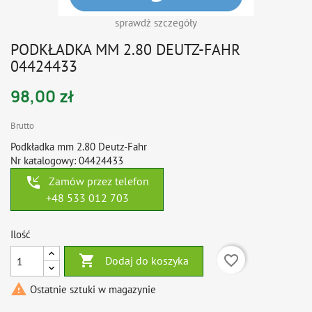
sprawdź szczegóły
PODKŁADKA MM 2.80 DEUTZ-FAHR
04424433
98,00 zł
Brutto
Podkładka mm 2.80 Deutz-Fahr
Nr katalogowy: 04424433
phone_callback
Zamów przez telefon
+48 533 012 703
Ilość

favorite_border
Dodaj do koszyka

Ostatnie sztuki w magazynie