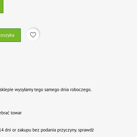
favorite_border
koszyka
sklepie wysyłamy tego samego dnia roboczego.
ebrać towar
4 dni or zakupu bez podania przyczyny. sprawdź