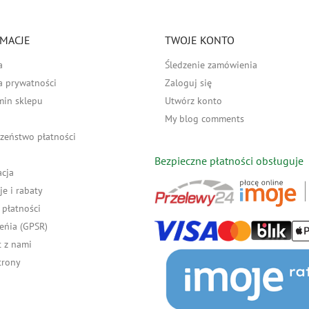
MACJE
TWOJE KONTO
a
Śledzenie zamówienia
a prywatności
Zaloguj się
min sklepu
Utwórz konto
My blog comments
zeństwo płatności
Bezpieczne płatności obsługuje
acja
e i rabaty
płatności
eńia (GPSR)
 z nami
trony