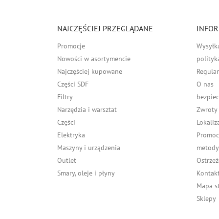
NAJCZĘŚCIEJ PRZEGLĄDANE
INFOR
Promocje
Wysyłk
Nowości w asortymencie
polityk
Najczęściej kupowane
Regula
Części SDF
O nas
Filtry
bezpiec
Narzędzia i warsztat
Zwroty
Części
Lokaliz
Elektryka
Promocj
Maszyny i urządzenia
metody 
Outlet
Ostrzeż
Smary, oleje i płyny
Kontakt
Mapa s
Sklepy