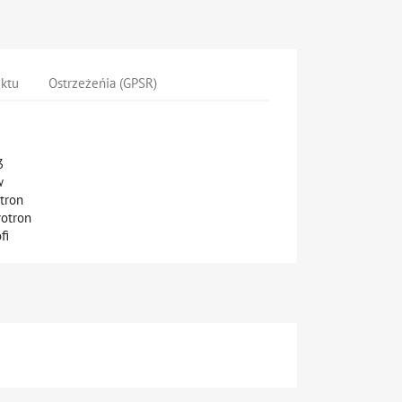
uktu
Ostrzeżeńia (GPSR)
K3
ew
otron
rotron
fi