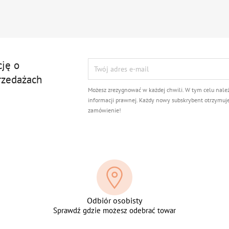
cję o
rzedażach
Możesz zrezygnować w każdej chwili. W tym celu nale
informacji prawnej. Każdy nowy subskrybent otrzymuj
zamówienie!
Odbiór osobisty
Sprawdź gdzie możesz odebrać towar