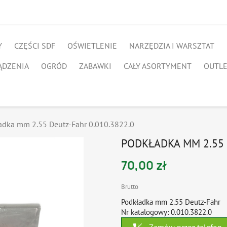
Y
CZĘŚCI SDF
OŚWIETLENIE
NARZĘDZIA I WARSZTAT
ĄDZENIA
OGRÓD
ZABAWKI
CAŁY ASORTYMENT
OUTL
adka mm 2.55 Deutz-Fahr 0.010.3822.0
PODKŁADKA MM 2.55 
70,00 zł
Brutto
Podkładka mm 2.55 Deutz-Fahr
Nr katalogowy: 0.010.3822.0