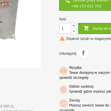
phone_callback
Zamów przez telefon
+48 533 012 703
Ilość

Dodaj do 

Ostatnie sztuki w magazynie
Udostępnij
Wysyłka
Towar dostępny w naszym 
sprawdź szczegoły
Odbiór osobisty
Sprawdź gdzie możesz od
Zwroty
Możesz zwrócić towar do 1
0 000 zł,
szczegóły