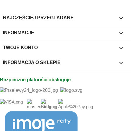

NAJCZĘŚCIEJ PRZEGLĄDANE

INFORMACJE

TWOJE KONTO
keyboard_arrow_down
INFORMACJA O SKLEPIE
Bezpieczne płatności obsługuje