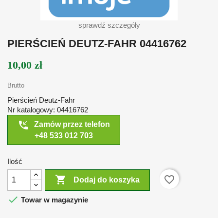
sprawdź szczegóły
PIERŚCIEŃ DEUTZ-FAHR 04416762
10,00 zł
Brutto
Pierścień Deutz-Fahr
Nr katalogowy: 04416762
phone_callback
Zamów przez telefon
+48 533 012 703
Ilość

favorite_border
Dodaj do koszyka

Towar w magazynie