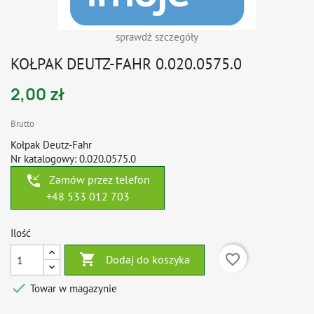
sprawdź szczegóły
KOŁPAK DEUTZ-FAHR 0.020.0575.0
2,00 zł
Brutto
Kołpak Deutz-Fahr
Nr katalogowy: 0.020.0575.0
phone_callback
Zamów przez telefon
+48 533 012 703
Ilość

favorite_border
Dodaj do koszyka

Towar w magazynie