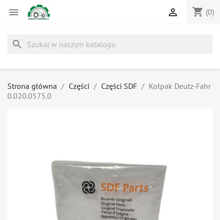
shopping_cart


(0)
search
Strona główna
Części
Części SDF
Kołpak Deutz-Fahr
0.020.0575.0