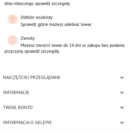
dnia roboczego. sprawdź szczegoły
Odbiór osobisty
Sprawdź gdzie możesz odebrać towar
Zwroty
Możesz zwrócić towar do 14 dni or zakupu bez podania
przyczyny. sprawdź szczegóły

NAJCZĘŚCIEJ PRZEGLĄDANE

INFORMACJE

TWOJE KONTO
keyboard_arrow_down
INFORMACJA O SKLEPIE