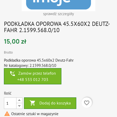
sprawdź szczegóły
PODKŁADKA OPOROWA 45.5X60X2 DEUTZ-
FAHR 2.1599.568.0/10
15,00 zł
Brutto
Podkładka oporowa 45.5x60x2 Deutz-Fahr
Nr katalogowy: 2.1599.568.0/10
phone_callback
Zamów przez telefon
+48 533 012 703
Ilość

favorite_border
Dodaj do koszyka

Ostatnie sztuki w magazynie