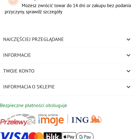
Możesz zwrócić towar do 14 dni or zakupu bez podania
przyczyny. sprawdź szczegóły

NAJCZĘŚCIEJ PRZEGLĄDANE

INFORMACJE

TWOJE KONTO
keyboard_arrow_down
INFORMACJA O SKLEPIE
Bezpieczne płatności obsługuje